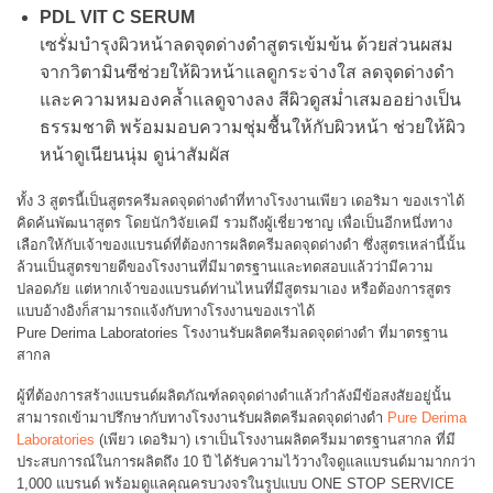
PDL VIT C SERUM
เซรั่มบำรุงผิวหน้าลดจุดด่างดำสูตรเข้มข้น ด้วยส่วนผสม
จากวิตามินซีช่วยให้ผิวหน้าแลดูกระจ่างใส ลดจุดด่างดำ
และความหมองคล้ำแลดูจางลง สีผิวดูสม่ำเสมออย่างเป็น
ธรรมชาติ พร้อมมอบความชุ่มชื้นให้กับผิวหน้า ช่วยให้ผิว
หน้าดูเนียนนุ่ม ดูน่าสัมผัส
ทั้ง 3 สูตรนี้เป็นสูตรครีมลดจุดด่างดำที่ทางโรงงานเพียว เดอริมา ของเราได้
คิดค้นพัฒนาสูตร โดยนักวิจัยเคมี รวมถึงผู้เชี่ยวชาญ เพื่อเป็นอีกหนึ่งทาง
เลือกให้กับเจ้าของแบรนด์ที่ต้องการผลิตครีมลดจุดด่างดำ ซึ่งสูตรเหล่านี้นั้น
ล้วนเป็นสูตรขายดีของโรงงานที่มีมาตรฐานและทดสอบแล้วว่ามีความ
ปลอดภัย แต่หากเจ้าของแบรนด์ท่านไหนที่มีสูตรมาเอง หรือต้องการสูตร
แบบอ้างอิงก็สามารถแจ้งกับทางโรงงานของเราได้
Pure Derima Laboratories โรงงานรับผลิตครีมลดจุดด่างดำ ที่มาตรฐาน
สากล
ผู้ที่ต้องการสร้างแบรนด์ผลิตภัณฑ์ลดจุดด่างดำแล้วกำลังมีข้อสงสัยอยู่นั้น
สามารถเข้ามาปรึกษากับทางโรงงานรับผลิตครีมลดจุดด่างดำ
Pure Derima
Laboratories
(เพียว เดอริมา) เราเป็นโรงงานผลิตครีมมาตรฐานสากล ที่มี
ประสบการณ์ในการผลิตถึง 10 ปี ได้รับความไว้วางใจดูแลแบรนด์มามากกว่า
1,000 แบรนด์ พร้อมดูแลคุณครบวงจรในรูปแบบ ONE STOP SERVICE