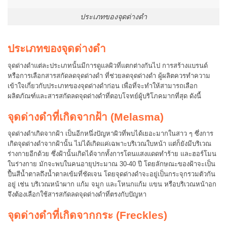
ประเภทของจุดด่างดำ
ประเภทของจุดด่างดำ
จุดด่างดำแต่ละประเภทนั้นมีการดูแลผิวที่แตกต่างกันไป การสร้างแบรนด์
หรือการเลือกสารสกัดลดจุดด่างดำ ที่ช่วยลดจุดด่างดำ ผู้ผลิตควรทำความ
เข้าใจเกี่ยวกับประเภทของจุดด่างดำก่อน เพื่อที่จะทำให้สามารถเลือก
ผลิตภัณฑ์และสารสกัดลดจุดด่างดำที่ตอบโจทย์ผู้บริโภคมากที่สุด ดังนี้
จุดด่างดำที่เกิดจากฝ้า (Melasma)
จุดด่างดำเกิดจากฝ้า เป็นอีกหนึ่งปัญหาผิวที่พบได้เยอะมากในสาว ๆ ซึ่งการ
เกิดจุดด่างดำจากฝ้านั้น ไม่ได้เกิดแค่เฉพาะบริเวณใบหน้า แต่ก็ยังมีบริเวณ
ร่างกายอีกด้วย ซึ่งฝ้านั้นเกิดได้จากทั้งการโดนแสงแดดทำร้าย และฮอร์โมน
ในร่างกาย มักจะพบในคนอายุประมาณ 30-40 ปี โดยลักษณะของฝ้าจะเป็น
ปื้นสีน้ำตาลถึงน้ำตาลเข้มที่ชัดเจน โดยจุดด่างดำจะอยู่เป็นกระจุกรวมตัวกัน
อยู่ เช่น บริเวณหน้าผาก แก้ม จมูก และโหนกแก้ม แขน หรือบริเวณหน้าอก
จึงต้องเลือกใช้สารสกัดลดจุดด่างดำที่ตรงกับปัญหา
จุดด่างดำที่เกิดจากกระ (Freckles)