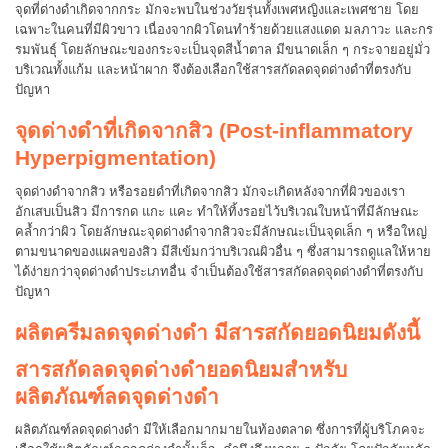
จุดที่ด่างดำเกิดจากกระ มักจะพบในช่วงวัยรุ่นทั้งเพศหญิงและเพศชาย โดย
เฉพาะในคนที่มีผิวขาว เนื่องจากผิวโดนทำร้ายด้วยแสงแดด มลภาวะ และกร
รมพันธ์ุ โดยลักษณะของกระจะเป็นจุดสีน้ำตาล มีขนาดเล็ก ๆ กระจายอยู่มั่ว
บริเวณทั้งแก้ม และหน้าผาก จึงต้องเลือกใช้สารสกัดลดจุดด่างดำที่ตรงกับ
ปัญหา
จุดด่างดำที่เกิดจากสิว (Post-inflammatory
Hyperpigmentation)
จุดด่างดำจากสิว หรือรอยดำที่เกิดจากสิว มักจะเกิดหลังจากที่ผิวของเรา
อักเสบเป็นสิว มีการกด แกะ แคะ ทำให้ทิ้งรอยไว้บริเวณใบหน้าที่มีลักษณะ
คล้ำกว่าผิว โดยลักษณะจุดด่างดำจากสิวจะมีลักษณะเป็นจุดเล็ก ๆ หรือใหญ่
ตามขนาดของแผลของสิว มีสีเข้มกว่าบริเวณผิวอื่น ๆ ซึ่งสามารถดูแลให้หาย
ได้ง่ายกว่าจุดด่างดำประเภทอื่น จำเป็นต้องใช้สารสกัดลดจุดด่างดำที่ตรงกับ
ปัญหา
ผลิตครีมลดจุดด่างดำ มีสารสกัดยอดนิยมดังนี้
สารสกัดลดจุดด่างดำยอดนิยมสำหรับ
ผลิตภัณฑ์ลดจุดด่างดำ
ผลิตภัณฑ์ลดจุดด่างดำ มีให้เลือกมากมายในท้องตลาด ซึ่งการที่ผู้บริโภคจะ