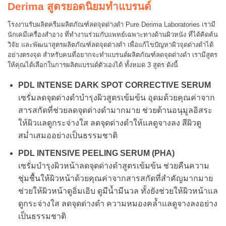
Derima
สูตรยอดนิยมทำแบรนด์
โรงงานรับผลิตครีมผลิตภัณฑ์ลดจุดด่างดำ Pure Derima Laboratories เรามี
นักเคมีเครื่องสำอาง ที่ทำงานร่วมกับแพทย์เฉพาะทางด้านผิวหนัง ที่ได้คิดค้น
วิจัย และพัฒนาสูตรผลิตภัณฑ์ลดจุดด่างดำ เพื่อแก้ไขปัญหาผิวจุดด่างดำได้
อย่างตรงจุด สำหรับคนที่อยากจะทำแบรนด์ผลิตภัณฑ์ลดจุดด่างดำ เรามีสูตร
ให้คุณได้เลือกในการผลิตแบรนด์ตัวเองได้ ทั้งหมด 3 สูตร ดังนี้
PDL INTENSE DARK SPOT CORRECTIVE SERUM
เซรั่มลดจุดด่างดำบำรุงผิวสูตรเข้มข้น อุดมด้วยคุณค่าจาก
สารสกัดที่ช่วยลดจุดด่างดำมากมาย ช่วยต้านอนุมูลอิสระ
ให้ผิวแลดูกระจ่างใส ลดจุดด่างดำให้แลดูจางลง สีผิวดู
สม่ำเสมออย่างเป็นธรรมชาติ
PDL INTENSIVE PEELING SERUM (PHA)
เซรั่มบำรุงผิวหน้าลดจุดด่างดำสูตรเข้มข้น ช่วยคืนความ
ชุ่มชื้นให้ผิวหน้าด้วยคุณค่าจากสารสกัดที่สำคัญมากมาย
ช่วยให้ผิวหน้าดูอิ่มเอิบ ดูมีน้ำมีนวล ทั้งยังช่วยให้ผิวหน้าแล
ดูกระจ่างใส ลดจุดด่างดำ ความหมองคล้ำแลดูจางลงอย่าง
เป็นธรรมชาติ