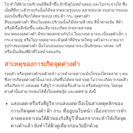
ไป ทำให้ผิวบางบริเวณมีสีคล้ำขึ้น ผิวจึงดูไม่สม่ำเสมอ และไม่กระจ่างใส ซึ่ง
เม็ดสีที่เกาะตัวรวมกันนั้นก็มีหลากหลายรูปแบบ หลายขนาด จนสามารถแบ่ง
ออกเป็นชื่อเรียกได้หลายแบบ เช่น ฝ้า กระ จุดด่างดำ
สีของจุดด่างดำ ที่พบในแต่ละบริเวณนั้นก็มีหลายสี เช่น สีน้ำตาลเข้ม สีดำ
หรือสีเนื้อที่เข้มขึ้น แต่ละสีอาจจะเกิดจากหลายสาเหตุ
ขนาดของจุดด่างดำ มีขนาดแตกต่างกันไป ในบางจุด อาจจะเป็นจุดดำเล็ก ๆ
กระจายอยู่ หรือในบางจุดอาจจะมีจุดดำที่มีขนาดใหญ่ แต่ไม่กระจายมาก
รูปร่างของจุดด่างดำ นั้นไม่แน่นอนบางจุดอาจจะเป็นลักษณะวงกลม วงรี
หรือเป็นเพียงสีผิวที่ไม่สม่ำเสมอกัน
สาเหตุของการเกิดจุดด่างดำ
รอยดำ หรือจุดด่างดำบนผิวหน้า อาจทำลายความมั่นใจของใครหลาย ๆ คน
ซึ่งการเกิดจุดด่างดำนั้นอาจจะเกิดขึ้นได้หลายสาเหตุ ไม่ว่าจะเกิดจากรอยสิว
หรือเกิดจาก แสงแดด รังสียูวี การแพ้เครื่องสำอาง หรือพันธุกรรม โดยจุด
ด่างดำนั้นสามารถพบได้ทั้งในเพศหญิง และเพศชาย ดังนี้
แสงแดด หรือรังสียูวีจากแสงแดด ถือเป็นสาเหตุหลักของ
การเกิดจุดด่างดำ ฝ้า กระ ที่อยู่บนใบหน้า เนื่องจากการทำ
ลายคอลลาเจนใต้ผิวของรังสียูวี ที่นอกจากจะทำให้เกิดจุด
ด่างดำแล้ว ยังทำให้ผิวดูเหี่ยวก่อนวัยอีกด้วย