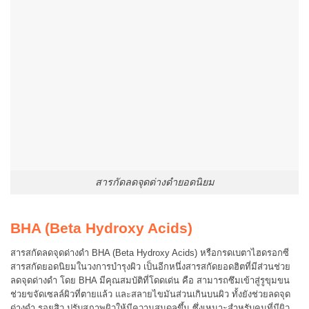
สารกัดลดจุดด่างดำยอดนิยม
BHA (Beta Hydroxy Acids)
สารสกัดลดจุดด่างดำ BHA (Beta Hydroxy Acids) หรือกรดเบตาไฮดรอกซี
สารสกัดยอดนิยมในวงการบำรุงผิว เป็นอีกหนึ่งสารสกัดยอดฮิตที่มีส่วนช่วย
ลดจุดด่างดำ โดย BHA มีคุณสมบัติที่โดดเด่น คือ สามารถซึมเข้าสู่รูขุมขน
ช่วยขจัดเซลล์ผิวที่ตายแล้ว และสลายไขมันส่วนเกินบนผิว ทั้งยังช่วยลดจุด
ด่างดำ รอยสิว ปรับสภาพผิวให้มีความสมดุลขึ้น ซึ่งเหมาะสำหรับคนที่มีผิว