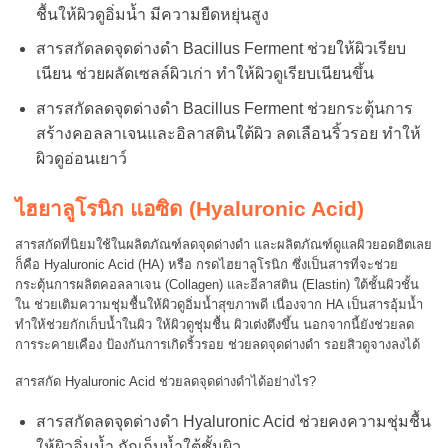
ชื้นให้ผิวดูอิ่มน้ำ มีความยืดหยุ่นสูง
สารสกัดลดจุดด่างดำ Bacillus Ferment ช่วยให้ผิวเรียบ
เนียน ช่วยผลัดเซลล์ผิวเก่า ทำให้ผิวดูเรียบเนียนขึ้น
สารสกัดลดจุดด่างดำ Bacillus Ferment ช่วยกระตุ้นการ
สร้างคอลลาเจนและอิลาสตินใต้ผิว ลดเลือนริ้วรอย ทำให้
ผิวดูอ่อนเยาว์
ไฮยาลูโรนิก แอซิด (Hyaluronic Acid)
สารสกัดที่นิยมใช้ในผลิตภัณฑ์ลดจุดด่างดำ และผลิตภัณฑ์ดูแลผิวยอดฮิตเลย
ก็คือ Hyaluronic Acid (HA) หรือ กรดไฮยาลูโรนิก ซึ่งเป็นสารที่จะช่วย
กระตุ้นการผลิตคอลลาเจน (Collagen) และอีลาสติน (Elastin) ใต้ชั้นผิวชั้น
ใน ช่วยเติมความชุ่มชื้นให้ผิวดูอิ่มน้ำสุขภาพดี เนื่องจาก HA เป็นสารอุ้มน้ำ
ทำให้ช่วยกักเก็บน้ำในผิว ให้ผิวดูชุ่มชื้น ผิวเต่งตึงขึ้น นอกจากนี้ยังช่วยลด
การระคายเคือง ป้องกันการเกิดริ้วรอย ช่วยลดจุดด่างดำ รอยสิวดูจางลงได้
สารสกัด Hyaluronic Acid ช่วยลดจุดด่างดำได้อย่างไร?
สารสกัดลดจุดด่างดำ Hyaluronic Acid ช่วยคงความชุ่มชื้น
ให้ผิวอิ่มน้ำ กักเก็บน้ำใต้ชั้นผิว