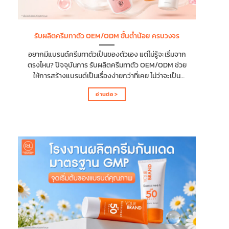
ฟื้นบำรุง และปกป้องผิวจากปัจจัยภายนอก ตึงมักมีส่วน
ผสมของสารบำรุงผิว วิตามิน และสารสกัดจากธรรมชาติที่
ช่วยให้ผิวดูสุขภาพดี เนียนนุ่ม และแลดูกระจ่างใสมากขึ้น...
รับผลิตครีมทาตัว OEM/ODM ขั้นต่ำน้อย ครบวงจร
อยากมีแบรนด์ครีมทาตัวเป็นของตัวเอง แต่ไม่รู้จะเริ่มจาก
ตรงไหน? ปัจจุบันการ รับผลิตครีมทาตัว OEM/ODM ช่วย
ให้การสร้างแบรนด์เป็นเรื่องง่ายกว่าที่เคย ไม่ว่าจะเป็น
เจ้าของธุรกิจมือใหม่ อินฟลูเอนเซอร์ หรือผู้ที่อยากต่อยอด
อ่านต่อ >
ธุรกิจความงาม ก็สามารถเริ่มต้นได้ด้วยยอดผลิตขั้นต่ำที่เข้า
ถึงง่าย พร้อมบริการครบวงจรที่ดูแลทุกขั้นตอน ตั้งแต่การ
พัฒนาสูตรไปจนถึงการผลิตสินค้าให้พร้อมวางขาย
บทความนี้จะพาคุณไปรู้จักการรับผลิตครีมทาตัว
OEM/ODM ตั้งแต่ข้อดีของการสร้างแบรนด์ วิธีเลือก
โรงงานที่ได้มาตรฐาน และเหตุผลที่การผลิตแบบครบวงจร
เป็นทางเลือกที่ช่วยให้เริ่มต้นธุรกิจได้ง่ายและเติบโตได้อย่างมี
ประสิทธิภาพ ทำไมครีมทาตัวถึงเป็นสินค้าที่น่าสนใจในการ
สร้างแบรนด์ ครีมทาตัวเป็นหนึ่งในกลุ่มผลิตภัณฑ์สกินแคร์ที่
ได้รับความนิยมอย่างต่อเนื่อง และยังเป็นตลาดที่มีโอกาส
เติบโตสูง เพราะเป็นผลิตภัณฑ์ที่ผู้บริโภคใช้ในชีวิตประจำวัน
ทำให้เกิดการซื้อซ้ำได้ง่าย สามารถพัฒนาสูตรและสร้างจุด
ขายได้หลากหลาย จึงเหมาะสำหรับผู้ที่ต้องการเริ่มต้นสร้าง