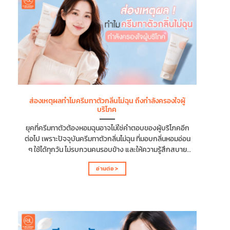
ผลิตภัณฑ์บำรุงผิวกายที่มี Hyaluronic Acid (HA) หรือ
Sodium Hyaluronate เป็นสารให้ความชุ่มชื้นหลัก...
ส่องเหตุผลทำไมครีมทาตัวกลิ่นไม่ฉุน ถึงกำลังครองใจผู้
บริโภค
ยุคที่ครีมทาตัวต้องหอมฉุนอาจไม่ใช่คำตอบของผู้บริโภคอีก
ต่อไป เพราะปัจจุบันครีมทาตัวกลิ่นไม่ฉุน ที่มอบกลิ่นหอมอ่อน
ๆ ใช้ได้ทุกวัน ไม่รบกวนคนรอบข้าง และให้ความรู้สึกสบาย
ขณะใช้งาน กำลังได้รับความนิยมเพิ่มขึ้นอย่างต่อเนื่อง
อ่านต่อ >
บทความนี้จะพาไปส่องเบื้องหลังการพัฒนาครีมทาตัวกลิ่นไม่
ฉุนว่ามีปัจจัยอะไรที่ทำให้ครีมทาตัวกลิ่นไม่ฉุน ได้รับความนิยม
และตอบโจทย์ตลาดสกินแคร์ในปัจจุบัน ทำไมครีมทาตัว
กลิ่นไม่ฉุนจึงได้รับความนิยม ในปัจจุบันผู้บริโภคไม่ได้มองหา
ครีมทาตัวที่ให้ความชุ่มชื้นเพียงอย่างเดียว แต่ยังให้ความ
สำคัญกับประสบการณ์การใช้งาน โดยเฉพาะเรื่องกลิ่นมาก