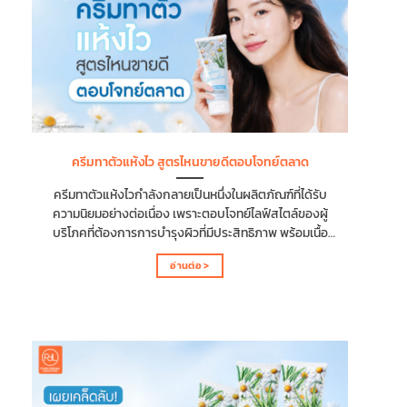
ขึ้น ทำให้ครีมทาตัวกลิ่นไม่ฉุนกลายเป็นตัวเลือกที่ได้รับความ
นิยมมากยิ่งขึ้นด้วยเหตุผล ดังนี้ ผู้บริโภคหันมานิยมกลิ่นอ่อน
ที่ใช้ได้ทุกวันมากขึ้น ปัจจุบันผู้บริโภคให้ความสำคัญกับความ
รู้สึกสบายระหว่างการใช้งานมากขึ้น ทำให้ครีมทาตัวกลิ่นไม่
ฉุนได้รับความนิยมมากยิ่งขึ้น เพราะมีกลิ่นหอมแบบละมุน ไม่
หนักจนเกินไป เหมาะสำหรับใช้ในชีวิตประจำวัน โดยยังคงให้
ความรู้สึกสะอาดและผ่อนคลาย ตอบโจทย์คนที่ไวต่อกลิ่นและ
ไม่ชอบน้ำหอมแรง กลิ่นน้ำหอมที่เข้มข้นอาจทำให้บางคนรู้สึก
ครีมทาตัวแห้งไว สูตรไหนขายดีตอบโจทย์ตลาด
ไม่สบาย เช่น เวียนหัว...
ครีมทาตัวแห้งไวกำลังกลายเป็นหนึ่งในผลิตภัณฑ์ที่ได้รับ
ความนิยมอย่างต่อเนื่อง เพราะตอบโจทย์ไลฟ์สไตล์ของผู้
บริโภคที่ต้องการการบำรุงผิวที่มีประสิทธิภาพ พร้อมเนื้อ
สัมผัสบางเบา ซึมเร็ว และไม่ทิ้งความเหนียวเหนอะหนะหลังใช้
อ่านต่อ >
งาน สำหรับเจ้าของแบรนด์ที่กำลังมองหาโอกาสสร้าง
ผลิตภัณฑ์ใหม่ การเลือก สูตรครีมทาตัวแห้งไว ไม่ได้พิจารณา
เพียงแค่ความชุ่มชื้น แต่ยังต้องคำนึงถึงอีกหลาย
ปัจจัย บทความนี้จะพาไปดูว่าสูตรครีมทาตัวแห้งไวแบบไหนได้
รับความนิยม และมีแนวทางพัฒนาผลิตภัณฑ์อย่างไรให้
แข่งขันในตลาดได้จริงในตลาดที่มีการแข่งขันสูงเช่นนี้ ครีม
ทาตัวแห้งไว คืออะไร? ผลิตอย่างไรให้ได้สูตรซึมเร็ว ครีมทาตัว
แห้งไว คือ ผลิตภัณฑ์บำรุงผิวที่ถูกออกแบบให้ซึมซาบเข้าสู่