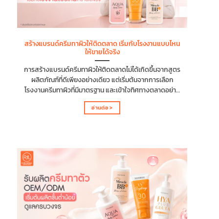
เพราะการซื้อซ้ำสะท้อนถึงคุณภาพของผลิตภัณฑ์ ความพึง
พอใจของผู้ใช้ และความเชื่อมั่นที่มีต่อแบรนด์โดยตรง โดย
เหตุผลที่การซื้อซ้ำเป็นหัวใจสำคัญของแบรนด์ครีมทาหน้า มี
ดังนี้ ช่วยสร้างรายได้อย่างต่อเนื่อง เมื่อลูกค้ากลับมาซื้อครีม
สร้างแบรนด์ครีมทาผิวให้ติดตลาด เริ่มกับโรงงานแบบไหน
ทาหน้าอย่างสม่ำเสมอ แบรนด์จะมีรายได้ที่ต่อเนื่องและคาด
ให้ขายได้จริง
การณ์ยอดขายได้ง่ายขึ้น ทำให้สามารถวางแผนการผลิต การ
สต๊อกสินค้า และการทำการตลาดได้อย่างมีประสิทธิภาพมาก
การสร้างแบรนด์ครีมทาผิวให้ติดตลาดไม่ได้เกิดขึ้นจากสูตร
ยิ่งขึ้น...
ผลิตภัณฑ์ที่ดีเพียงอย่างเดียว แต่เริ่มต้นจากการเลือก
โรงงานครีมทาผิวที่มีมาตรฐาน และเข้าใจทิศทางตลาดอย่าง
แท้จริง เพราะโรงงานครีมทาผิวที่มีประสบการณ์จะช่วยวาง
อ่านต่อ >
โครงสร้างของแบรนด์ตั้งแต่ต้น ไม่ว่าจะเป็นการพัฒนาสูตร
ที่ตอบโจทย์กลุ่มเป้าหมาย การเลือกสารสกัดที่เหมาะสม ไป
จนถึงการช่วยแนะนำการออกแบบผลิตภัณฑ์ให้มีความโดด
เด่นและแข่งขันได้ในเชิงการตลาด บทความนี้จะอธิบายให้เห็น
ภาพชัดเจนว่าการสร้างแบรนด์ครีมทาผิวให้ติดตลาดต้องเริ่ม
จากอะไร และทำไมการเลือกโรงงานรับผลิตจึงเป็นจุดตัด
สำคัญของความสำเร็จ พร้อมแนวทางในการเลือก
พาร์ตเนอร์ที่ช่วยให้แบรนด์ของคุณเริ่มต้นได้อย่างมั่นใจ และ
ขายได้จริง ครีมทาผิวคืออะไร? ทำไมจึงเป็นผลิตภัณฑ์ที่ได้รับ
ความนิยม ครีมทาผิว คือ ผลิตภัณฑ์บำรุงผิว (Body Cream
หรือ Body Lotion) ที่ออกแบบมาเพื่อช่วยเพิ่มความชุ่มชื้น