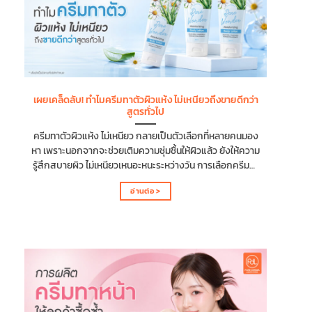
ผิวได้อย่างรวดเร็ว หลังทาไม่ทิ้งความเหนียวเหนอะหนะหรือ
ความมันบนผิว แต่ยังคงให้ความชุ่มชื้นและช่วยบำรุงผิวได้
อย่างมีประสิทธิภาพ ทำให้รู้สึกสบายตัวและสามารถแต่งตัว
ต่อได้ทันทีหลังใช้งาน ซึ่งการที่จะพัฒนาครีมทาตัวให้มี
คุณสมบัติแห้งไว ไม่ได้ขึ้นอยู่กับการลดความเข้มข้นของเนื้อ
ครีมเพียงอย่างเดียว แต่ต้องอาศัยการออกแบบสูตรที่สมดุล
เผยเคล็ดลับ! ทำไมครีมทาตัวผิวแห้ง ไม่เหนียวถึงขายดีกว่า
หลายปัจจัย ปัจจัยสำคัญที่ช่วยผลิตให้ได้ครีมทาตัวแห้งไว
สูตรทั่วไป
ซึมเร็ว เลือกเบสครีมที่ให้สัมผัสบางเบา เกลี่ยง่าย และซึมเข้า
สู่ผิวได้รวดเร็ว เลือกสารให้ความชุ่มชื้นที่ไม่ทำให้เนื้อครีมหนัก
ครีมทาตัวผิวแห้ง ไม่เหนียว กลายเป็นตัวเลือกที่หลายคนมอง
หรือเหนียวจนเกินไป ...
หา เพราะนอกจากจะช่วยเติมความชุ่มชื้นให้ผิวแล้ว ยังให้ความ
รู้สึกสบายผิว ไม่เหนียวเหนอะหนะระหว่างวัน การเลือกครีมทา
ตัวที่เหมาะกับสภาพผิวจึงไม่ได้ดูแค่ความชุ่มชื้นเพียงอย่าง
อ่านต่อ >
เดียว แต่ยังรวมถึงเนื้อสัมผัสและส่วนผสมที่ตอบโจทย์การใช้
งาน บทความนี้จะพาไปทำความเข้าใจว่าครีมทาตัวผิวแห้ง ไม่
เหนียว ควรมีคุณสมบัติอะไรบ้างจึงจะตอบโจทย์การใช้งาน
และได้รับความนิยม ผิวแห้งต้องการอะไร? ในผู้ที่มีผิวแห้ง
ต้องการการดูแลที่เน้นการเติมความชุ่มชื้น และลดการสูญ
เสียน้ำ เพื่อให้ผิวกลับมานุ่ม อิ่มน้ำ และลดปัญหาความแห้งตึง
หรือการลอกเป็นขุย โดยสิ่งที่ผิวแห้งต้องการในครีมทาตัวผิว
แห้ง ไม่เหนียว มีดังนี้ ความชุ่มชื้น (Hydration) การกักเก็บ
ความชุ่มชื้น (Moisture Lock) การเสริมเกราะป้องกันผิว