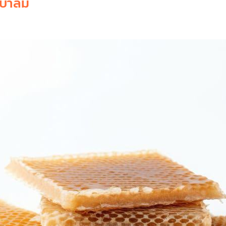
ปบาล์ม