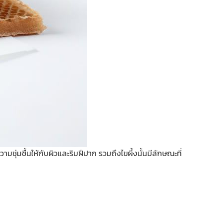
ความชุ่มชื้นให้กับผิวและริมฝีปาก รวมถึงไขผึ้งนั้นมีลักษณะที่