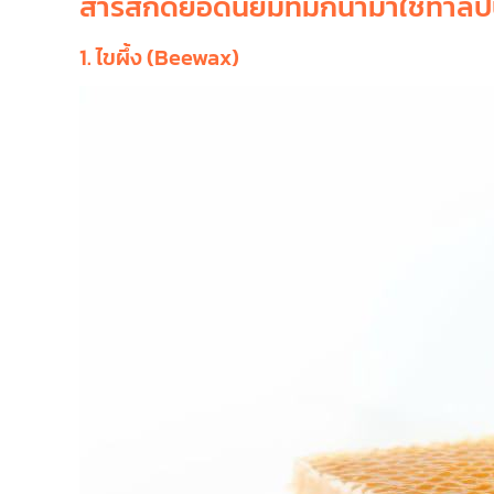
สารสกัดยอดนิยมที่มักนำมาใช้ทำลิ
1. ไขผึ้ง (Beewax)