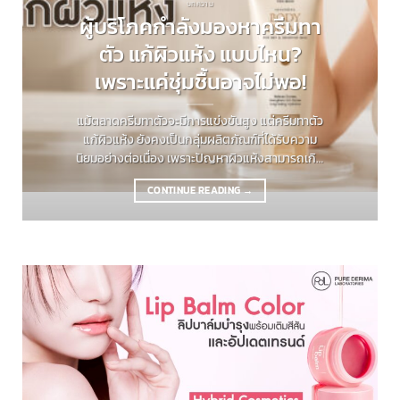
บทความ
ผู้บริโภคกำลังมองหาครีมทา
ตัว แก้ผิวแห้ง แบบไหน?
เพราะแค่ชุ่มชื้นอาจไม่พอ!
แม้ตลาดครีมทาตัวจะมีการแข่งขันสูง แต่ครีมทาตัว
แก้ผิวแห้ง ยังคงเป็นกลุ่มผลิตภัณฑ์ที่ได้รับความ
นิยมอย่างต่อเนื่อง เพราะปัญหาผิวแห้งสามารถเกิด
ขึ้นได้กับผู้บริโภคทุกช่วงวัย ซึ่งผู้บริโภคยุคใหม่ไม่ได้
CONTINUE READING
→
ตัดสินใจซื้อครีมทาตัว แก้ผิวแห้ง เพียงแค่
คุณสมบัติที่ช่วยให้ความชุ่มชื้นเพียงอย่างเดียว แต่
ต้องการผลิตภัณฑ์ที่มอบประสบการณ์การใช้ที่ดี
และเห็นผลจริง บทความนี้จะพาไปสำรวจว่าเทรนด์
ครีมทาตัว แก้ผิวแห้ง กำลังเดินไปในทิศทางไหน และ
แบรนด์ควรพัฒนาสูตรอย่างไรให้โดนใจตลาด ผู้
บริโภคกำลังมองหาครีมทาตัว...