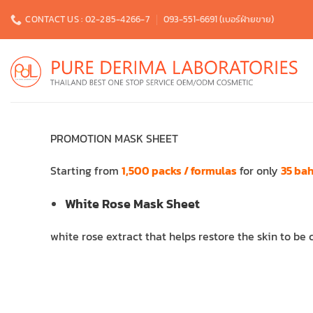
Skip
CONTACT US : 02-285-4266-7
093-551-6691 (เบอร์ฝ่ายขาย)
to
content
PROMOTION MASK SHEET
Starting from
1,500 packs / formulas
for only
35 bah
White Rose Mask Sheet
white rose extract that helps restore the skin to be 