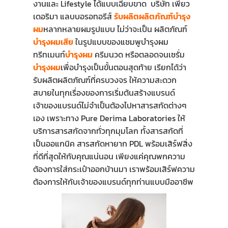
งานและ Lifestyle ได้แบบเฉียบขาด บริษัท เพียว
เดอริมา แลบบอรอทอรีส์
รับผลิตผลิตภัณฑ์บำรุง
ผม
หลากหลายผมรูปแบบ ไม่ว่าจะเป็น ผลิตภัณฑ์
บำรุงผมเสีย
ในรูปแบบของแชมพูบำรุงผม
ทรีทเมนท์
บำรุงผม
ครีมนวด หรือตลอดจนเซรั่ม
บำรุงผม
เพื่อบำรุงเป็นขั้นตอนสุดท้าย เรียกได้ว่า
รับผลิตผลิตภัณฑ์ที่ครบวงจร ให้ความสะดวก
สบายในทุกเรื่องของการเริ่มต้นสร้างแบรนด์
เจ้าของแบรนด์ไม่จำเป็นต้องไปหาสารสกัดต่างๆ
เอง เพราะทาง Pure Derima Laboratories ให้
บริการสารสกัดจากทั่วทุกมุมโลก ทั้งสารสกัดที่
เป็นออแกนิค สารสกัดหายาก PDL พร้อมเสิร์ฟสิ่ง
ที่ดีที่สุดให้กับคุณแน่นอน เพียงแค่คุณพกความ
ต้องการใส่กระเป๋าออกบ้านมา เราพร้อมเสิร์ฟความ
ต้องการให้กับเจ้าของแบรนด์ทุกท่านแบบมืออาชีพ