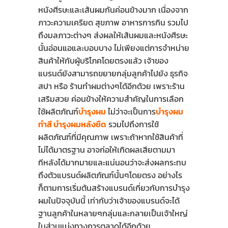
หนังศีรษะและเส้นผมกันค่อนข้างมาก เนื่องจาก
ภาวะความเครียด สุขภาพ อาหารการกิน รวมไป
ถึงมลภาวะต่างๆ ส่งผลให้เส้นผมและหนังศีรษะ
นั้นอ่อนแอและบอบบาง ไม่เพียงแต่การจำหน่าย
สินค้าให้กับผู้บริโภคโดยตรงแล้ว เจ้าของ
แบรนด์ยังสามารถขยายกลุ่มลูกค้าไปยัง ธุรกิจ
สปา หรือ ร้านทำผมต่างๆได้อีกด้วย เพราะร้าน
เสริมสวย ค่อนข้างให้ความสำคัญในการเลือก
ใช้ผลิตภัณฑ์
บำรุงผม
ไม่ว่าจะเป็นการ
บำรุงผม
ทำสี บำรุงผมหลังยืด
รวมไปถึงการใช้
ผลิตภัณฑ์ที่มีคุณภาพ เพราะถ้าหากใช้สินค้าที่
ไม่ได้มาตรฐาน อาจก่อให้เกิดผลเสียตามมา
ทีหลังได้มากมายและแน่นอนว่าจะส่งผลกระทบ
ถึงตัวแบรนด์ผลิตภัณฑ์นั้นๆโดยตรง อย่างไร
ก็ตามการเริ่มต้นสร้างแบรนด์เกี่ยวกับการบำรุง
ผมในปัจจุบันนี้ เท่ากับว่าเจ้าของแบรนด์จะได้
ฐานลูกค้าในหลายๆกลุ่มและกลายเป็นเจ้าใหญ่
ในส่วนแบ่งทางการตลาดได้อีกด้วย