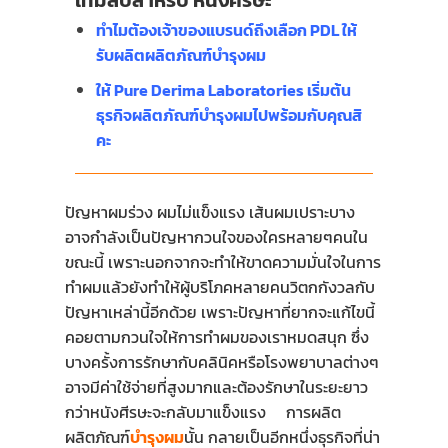
เทมลับสำหรับ หนังศีรษะ
ทำไมต้องเจ้าของแบรนด์ถึงเลือก PDL ให้
รับผลิตผลิตภัณฑ์บำรุงผม
ให้ Pure Derima Laboratories เริ่มต้น
ธุรกิจผลิตภัณฑ์
บำรุงผม
ไปพร้อมกับคุณสิ
คะ
ปัญหาผมร่วง ผมไม่แข็งแรง เส้นผมเปราะบาง
อาจกำลังเป็นปัญหากวนใจของใครหลายๆคนใน
ขณะนี้ เพราะนอกจากจะทำให้ขาดความมั่นใจในการ
ทำผมแล้วยังทำให้ผู้บริโภคหลายคนวิตกกังวลกับ
ปัญหาเหล่านี้อีกด้วย เพราะปัญหาที่ยากจะแก้ไขนี้
คอยตามกวนใจให้การทำผมของเราหมดสนุก ซึ่ง
บางครั้งการรักษากับคลินิคหรือโรงพยาบาลต่างๆ
อาจมีค่าใช้จ่ายที่สูงมากและต้องรักษาในระยะยาว
กว่าหนังศีรษะจะกลับมาแข็งแรง
การผลิต
ผลิตภัณฑ์
บำรุงผม
นั้น กลายเป็นอีกหนึ่งธุรกิจที่น่า