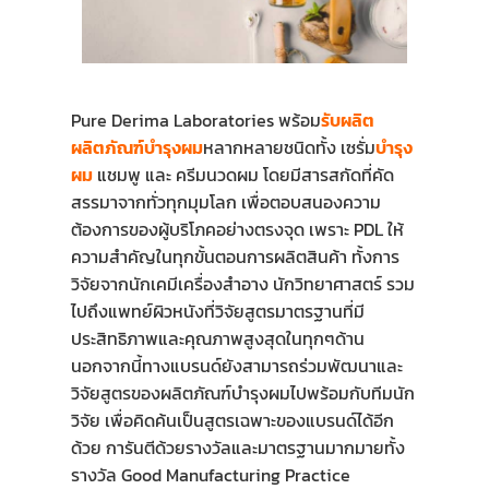
Pure Derima Laboratories พร้อม
รับผลิต
ผลิตภัณฑ์บำรุงผม
หลากหลายชนิดทั้ง เซรั่ม
บำรุง
ผม
แชมพู และ ครีมนวดผม โดยมีสารสกัดที่คัด
สรรมาจากทั่วทุกมุมโลก เพื่อตอบสนองความ
ต้องการของผู้บริโภคอย่างตรงจุด เพราะ PDL ให้
ความสำคัญในทุกขั้นตอนการผลิตสินค้า ทั้งการ
วิจัยจากนักเคมีเครื่องสำอาง นักวิทยาศาสตร์ รวม
ไปถึงแพทย์ผิวหนังที่วิจัยสูตรมาตรฐานที่มี
ประสิทธิภาพและคุณภาพสูงสุดในทุกๆด้าน
นอกจากนี้ทางแบรนด์ยังสามารถร่วมพัฒนาและ
วิจัยสูตรของผลิตภัณฑ์บำรุงผมไปพร้อมกับทีมนัก
วิจัย เพื่อคิดค้นเป็นสูตรเฉพาะของแบรนด์ได้อีก
ด้วย การันตีด้วยรางวัลและมาตรฐานมากมายทั้ง
รางวัล Good Manufacturing Practice