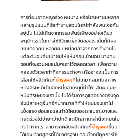
การที่ผมขาดหลุดร่วง ผมบาง หรือปัญหาผมหลาก
หลายรูปแบบที่วัยทำงานส่วนใหญ่กำลังพบเจอกัน
อยู่นั้น ไม่ได้เกิดจากกรรมพันธุ์เพียงอย่างเดียว
พฤติกรรมในการใช้ชีวิตแต่ละวันของเรานั้นก็มีผล
เช่นเดียวกัน หลายคนเหนื่อยล้าจากการทำงานใน
แต่ละวันจนลืมเป่าผมให้แห้งก่อนเข้านอน บางคน
ชอบที่จะรวบผมแน่นๆเอาไว้ตลอดเวลา เพื่อความ
คล่องตัวเวลาทำกิจกรรมต่างๆ หรืออาจจะเป็นการ
เลือกใช้ผลิตภัณฑ์
บำรุงผม
ที่ไม่เหมาะสมกับสภาพ
หนังศีรษะ ก็เป็นอีกหนึ่งสาเหตุที่ทำให้ เส้นผมและ
หนังศีรษะของเรานั้น ไม่ได้รับการดูแลอย่างตรงจุด
ยังมีสาเหตุอื่นๆอีกมากมายที่ทำให้ผมของเราไม่
แข็งแรง อ่อนแอและทำให้ผมของเราเปราะบางและ
หลุดร่วงได้ง่ายกว่าปกติ
แต่ปัญหาเหล่านี้จะหมดไป
ทันที หากเราสามารถผลิตผลิตภัณฑ์
บำรุงผม
ขึ้นมา
ได้เอง ด้วยสูตรที่ได้มาตรฐาน ตอบโจทย์ทุกการใช้