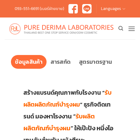
Skip
093-551-6691 (เบอร์ฝ่ายขาย)
Languages
to
content
ข้อมูลสินค้า
สารสกัด
สูตรมาตรฐาน
สร้างแบรนด์คุณภาพกับโรงงาน “
รับ
ผลิตผลิตภัณฑ์บำรุงผม
” ธุรกิจติดเท
มองหาโรงงาน “
รับผลิต
รนด์
ผลิตภัณฑ์บำรุงผม
” ให้เป๊ะปัง หนึ่งไอ