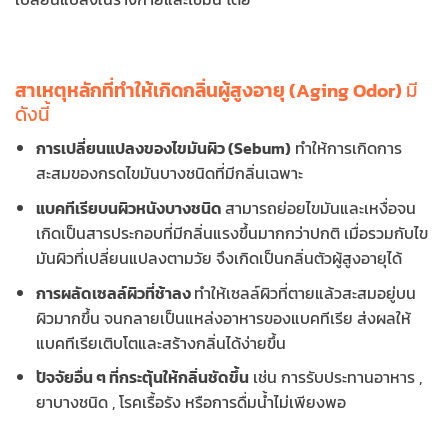
สาเหตุหลักที่ทำให้เกิดกลิ่นผู้สูงอายุ (Aging Odor)
มี
ดังนี้
การเปลี่ยนแปลงของไขมันผิว (Sebum)
ทำให้การเกิดการ
สะสมของกรดไขมันบางชนิดที่มีกลิ่นเฉพาะ
แบคทีเรียบนผิวหนังบางชนิด
สามารถย่อยไขมันและเหงื่อจน
เกิดเป็นสารประกอบที่มีกลิ่นแรงขึ้นมากกว่าปกติ เมื่อรวมกับไข
มันผิวที่เปลี่ยนแปลงตามวัย จึงเกิดเป็นกลิ่นตัวผู้สูงอายุได้
การผลัดเซลล์ผิวที่ช้าลง
ทำให้เซลล์ผิวที่ตายแล้วสะสมอยู่บน
ผิวมากขึ้น จนกลายเป็นแหล่งอาหารของแบคทีเรีย ส่งผลให้
แบคทีเรียเติบโตและสร้างกลิ่นได้ง่ายขึ้น
ปัจจัยอื่น ๆ ที่กระตุ้นให้กลิ่นชัดขึ้น
เช่น การรับประทานอาหาร ,
ยาบางชนิด , โรคเรื้อรัง หรือการดื่มน้ำไม่เพียงพอ