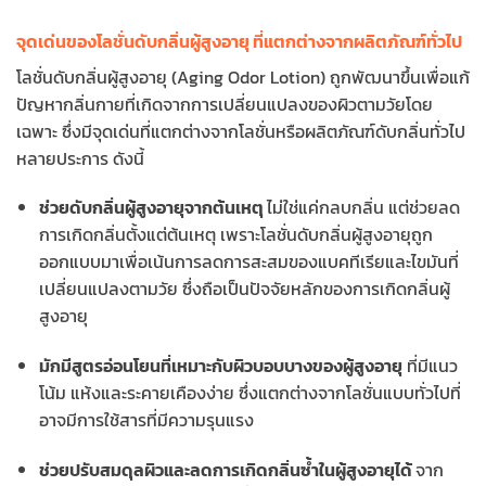
จุดเด่นของโลชั่นดับกลิ่นผู้สูงอายุ ที่แตกต่างจากผลิตภัณฑ์ทั่วไป
โลชั่นดับกลิ่นผู้สูงอายุ (Aging Odor Lotion) ถูกพัฒนาขึ้นเพื่อแก้
ปัญหากลิ่นกายที่เกิดจากการเปลี่ยนแปลงของผิวตามวัยโดย
เฉพาะ ซึ่งมีจุดเด่นที่แตกต่างจากโลชั่นหรือผลิตภัณฑ์ดับกลิ่นทั่วไป
หลายประการ ดังนี้
ช่วยดับกลิ่นผู้สูงอายุจากต้นเหตุ
ไม่ใช่แค่กลบกลิ่น แต่ช่วยลด
การเกิดกลิ่นตั้งแต่ต้นเหตุ เพราะโลชั่นดับกลิ่นผู้สูงอายุถูก
ออกแบบมาเพื่อเน้นการลดการสะสมของแบคทีเรียและไขมันที่
เปลี่ยนแปลงตามวัย ซึ่งถือเป็นปัจจัยหลักของการเกิดกลิ่นผู้
สูงอายุ
มักมีสูตรอ่อนโยนที่เหมาะกับผิวบอบบางของผู้สูงอายุ
ที่มีแนว
โน้ม แห้งและระคายเคืองง่าย ซึ่งแตกต่างจากโลชั่นแบบทั่วไปที่
อาจมีการใช้สารที่มีความรุนแรง
ช่วยปรับสมดุลผิวและลดการเกิดกลิ่นซ้ำในผู้สูงอายุได้
จาก