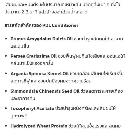
เส้นผมและหนังศีรษะในปริมาณที่เหมาะสม นวดคลึงเบา ๆ ทิ้งไว้
ประมาณ 2-3 นาที แล้วล้างออกด้วยน้ำสะอาด
สารสกัดสำคัญของ PDL Conditioner
Prunus Amygdalus Dulcis Oil
ช่วยบำรุงเส้นผมให้เงางาม
และนุ่มลื่น
Persea Gratissima Oil
ช่วยฟื้นฟูผมที่แห้งเสียและอ่อนแอให้
กลับมาแข็งแรงอีกครั้ง
Argania Spinosa Kernel Oil
ช่วยเคลือบเส้นผมให้เรียบลื่น
ลดการชี้ฟู และช่วยปกป้องผมจากความร้อน
Simmondsia Chinensis Seed Oil
ช่วยลดการระคายเคือง
และอาการคัน
Tocopheryl Ace tate
ช่วยบำรุงหนังศรีษะและเส้นผมให้
สุขภาพดี
Hydrolyzed Wheat Protein
ช่วยให้ผมแข็งแรงและลดผม