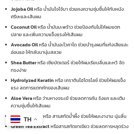
Jojoba Oil
หรือ น้ำมันโจโจ้บา ช่วยคงความชุ่มชื้นให้กับหนัง
ศรีษะและเส้นผม
Coconut Oil
หรือ น้ำมันมะพร้าว ช่วยป้องกันไม่ให้ผมแตก
ปลาย และเพิ่มความแข็งแรงให้เส้นผม
Avocado Oil
หรือ น้ำมันอะโวคาโด ช่วยบำรุงผมที่แห้งเสียและ
อ่อนแอ ให้กลับมานุ่มสลวย
Shea Butter
หรือ เชียบัตเตอร์ ช่วยให้ผมเรียบลื่นและหวี จัด
ทรงง่าย
Hydrolyzed Keratin
หรือ เคราตินไฮโดรไลซ์ ช่วยให้ผมแข็ง
แรง ลดการแตกหักของเส้นผม
Aloe Vera
หรือ ว่านหางจระเข้
ช่วยลดการคัน รังแค และเติม
ความชุ่มชื้นให้เส้นผม
Honey Extract
หรือ สารสกัดน้ำผึ้ง ช่วยให้ผมเงางาม นุ่มลื่น
TH
Green Tea Extract
หรือสารสกัดชาเขียว ช่วยลดการหลุดร่วง