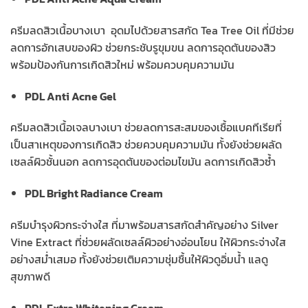
ครีมลดสิวเนื้อบางเบา อุดมไปด้วยสารสกัด Tea Tree Oil ที่มีช่วย
ลดการอักเสบของผิว ช่วยกระชับรูขุมขน ลดการอุดตันของสิว
พร้อมป้องกันการเกิดสิวใหม่ พร้อมควบคุมความมัน
PDL Anti Acne Gel
ครีมลดสิวเนื้อเจลบางเบา ช่วยลดการสะสมของเชื้อแบคทีเรียที่
เป็นสาเหตุของการเกิดสิว ช่วยควบคุมความมัน ทั้งยังช่วยผลัด
เซลล์ผิวชั้นนอก ลดการอุดตันของต่อมไขมัน ลดการเกิดสิวซ้ำ
PDL Bright Radiance Cream
ครีมบำรุงผิวกระจ่างใส ที่มาพร้อมสารสกัดสำคัญอย่าง Silver
Vine Extract ที่ช่วยผลัดเซลล์ผิวอย่างอ่อนโยน ให้ผิวกระจ่างใส
อย่างสม่ำเสมอ ทั้งยังช่วยเติมความชุ่มชื้นให้ผิวดูอิ่มน้ำ แลดู
สุขภาพดี
PDL Extra Whitening Cream