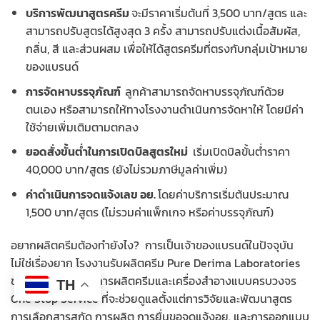
บริการพัฒนาสูตรครีม
จะมีราคาเริ่มต้นที่ 3,500 บาท/สูตร และ
สามารถปรับสูตรได้สูงสุด 3 ครั้ง สามารถปรับแต่งเนื้อสัมผัส,
กลิ่น, สี และส่วนผสม เพื่อให้ได้สูตรครีมที่ตรงกับกลุ่มเป้าหมาย
ของแบรนด์
การจัดหาบรรจุภัณฑ์
ลูกค้าสามารถจัดหาบรรจุภัณฑ์ด้วย
ตนเอง หรือสามารถให้ทางโรงงานดำเนินการจัดหาให้ โดยมีค่า
ใช้จ่ายเพิ่มเติมตามตกลง
ยอดสั่งขั้นต่ำในการเปิดบิลสูตรใหม่
เริ่มเปิดบิลขั้นต่ำราคา
40,000 บาท/สูตร (ยังไม่รวมภาษีมูลค่าเพิ่ม)
ค่าดำเนินการจดแจ้งเลข อย.
โดยค่าบริการเริ่มต้นประมาณ
1,500 บาท/สูตร (ไม่รวมค่าแพ็กเกจ หรือค่าบรรจุภัณฑ์)
อยากผลิตครีมต้องทำยังไง? การเป็นเจ้าของแบรนด์ในปัจจุบัน
ไม่ใช่เรื่องยาก โรงงานรับผลิตครีม Pure Derima Laboratories
ของเราพร้อมให้บริการผลิตครีมและเครื่องสำอางแบบครบวงจร
TH
One Stop Service ที่จะช่วยดูแลตั้งแต่การวิจัยและพัฒนาสูตร
การเลือกสารสกัด การผลิต การยื่นขอจดแจ้งอย. และการออกแบบ