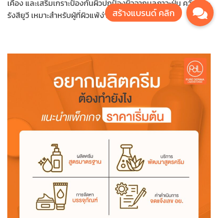
เคือง และเสริมเกราะป้องกันผิวปกป้องผิวจากมลภาวะฝุ่น ควัน และ
รังสียูวี เหมาะสำหรับผู้ที่ผิวแพ้ง่ายมาก