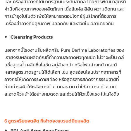
และเครื่องสำอางที่ได้มาตรฐานในระดับสากล โดยการพัฒนาสูตรที่
คำนึงถึงคุณภาพของผลิตภัณฑ์ เนื้อสัมผัส สีสัน ความติดทน และ
การบำรุงไปในตัว เพื่อให้สามารถตอบโจทย์ผู้บริโภคที่ต้องการ
เครื่องสำอางที่มีคุณภาพ ปลอดภัย และสวยในเวลาเดียวกัน
Cleansing Products
นอกจากนี้โรงงานรับผลิตครีม Pure Derima Laboratories ของ
เรายังรับผลิตผลิตภัณฑ์ทำความสะอาดผิวทุกชนิด ไม่ว่าจะเป็น คลี
นซิ่งสูตรน้ำ คลีนซิ่งโลชั่น สบู่ล้างหน้า หรือโฟมล้างหน้า และมี
หลายสูตรมาตรฐานให้ได้เลือก เช่น สูตรอ่อนโยนปราศจากสารที่
อาจก่อให้เกิดการระคายเคือง หรือสูตรสารสกัดจากธรรมชาติที่
ช่วยบำรุงผิวให้หลังการทำความสะอาด ทำให้สามารถทำความ
สะอาดผิวหน้าได้อย่างหมดจด และช่วยให้ผิวแข็งแรง ไม่แห้งตึง
6 สูตรครีมยอดฮิต ที่เจ้าของแบรนด์นิยมผลิต
PDL Anti Acne Aqua Cream