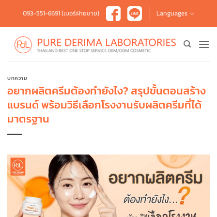
Skip
093-551-6691 (เบอร์ฝ่ายขาย)
Languages
to
content
บทความ
อยากผลิตครีมต้องทำยังไง? สรุปขั้นตอนสร้าง
แบรนด์ พร้อมวิธีเลือกโรงงานรับผลิตครีมที่ได้
มาตรฐาน