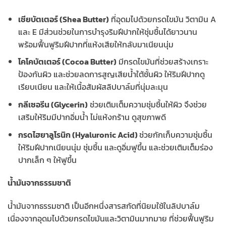
เชียบัตเตอร์ (Shea Butter)
ที่อุดมไปด้วยกรดไขมัน วิตามิน A
และ E มีส่วนช่วยในการบำรุงริมฝีปากให้ชุ่มชื้นได้ยาวนาน
พร้อมฟื้นฟูริมฝีปากที่แห้งเสียให้กลับมาเนียนนุ่ม
โคโคบัตเตอร์ (Cocoa Butter)
มีกรดไขมันที่ช่วยสร้างเกราะ
ป้องกันผิว และช่วยลดการสูญเสียน้ำใต้ชั้นผิว ให้ริมฝีปากดู
เรียบเนียน และให้เนื้อสัมผัสลิปบาล์มที่นุ่มละมุน
กลีเซอรีน (Glycerin)
ช่วยเติมเต็มความชุ่มชื้นให้ผิว จึงช่วย
เสริมให้ริมมีปากอิ่มน้ำ ไม่แห้งกร้าน ดูสุขภาพดี
กรดไฮยาลูโรนิก (Hyaluronic Acid)
ช่วยกักเก็บความชุ่มชื้น
ให้ริมฝีปากเนียนนุ่ม ชุ่มชื้น และดูอิ่มฟูขึ้น และช่วยเติมเต็มร่อง
ปากเล็ก ๆ ให้ฟูขึ้น
น้ำมันจากธรรมชาติ
น้ำมันจากธรรมชาติ เป็นอีกหนึ่งสารสกัดที่นิยมใช้ในลิปบาล์ม
เนื่องจากอุดมไปด้วยกรดไขมันและวิตามินมากมาย ที่ช่วยฟื้นฟูริม