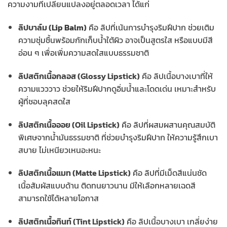
ความงามที่เปลี่ยนแปลงอยู่ตลอดเวลา ได้แก่
ลิปบาล์ม (
Lip Balm
)
คือ ลิปที่เน้นการบำรุงริมฝีปาก ช่วยเติม
ความชุ่มชื้นพร้อมกักเก็บน้ำใต้ผิว อาจเป็นสูตรใส หรือแบบมีสี
อ่อน ๆ เพื่อเพิ่มความสดใสแบบธรรมชาติ
ลิปสติกเนื้อกลอส (Glossy Lipstick)
คือ ลิปเนื้อบางเบาที่ให้
ความแวววาว ช่วยให้ริมฝีปากดูอิ่มน้ำและโดดเด่น เหมาะสำหรับ
ผู้ที่ชอบลุคสดใส
ลิปสติกเนื้อออย (Oil Lipstick)
คือ ลิปที่ผสมผสานคุณสมบัติ
พิเศษจากน้ำมันธรรมชาติ ที่ช่วยบำรุงริมฝีปาก ให้ความรู้สึกเบา
สบาย ไม่เหนียวเหนอะหนะ
ลิปสติกเนื้อแมท (Matte Lipstick)
คือ ลิปที่มีเม็ดสีแน่นชัด
เนื้อสัมผัสแบบด้าน ติดทนยาวนาน มีให้เลือกหลายเฉดสี
สามารถใช้ได้หลายโอกาส
ลิปสติกเนื้อทินท์ (Tint Lipstick)
คือ ลิปเนื้อบางเบา เกลี่ยง่าย