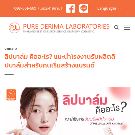
Skip
093-551-6691 (เบอร์ฝ่ายขาย)
Languages
to
content
บทความ
ลิปบาล์ม คืออะไร? แนะนำโรงงานรับผลิตลิ
ปบาล์มสำหรับคนเริ่มสร้างแบรนด์