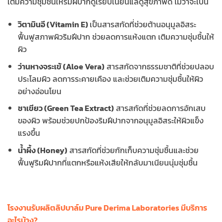
เติมความชุ่มชื้นให้ริมฝีปากดูเรียบเนียนแลดูสุขภาพดี ไม่ว่าจะเป็น
วิตามินอี (Vitamin E)
เป็นสารสกัดที่ช่วยต้านอนุมูลอิสระ
ฟื้นฟูสภาพผิวริมฝีปาก ช่วยลดการแห้งแตก เติมความชุ่มชื้นให้
ผิว
ว่านหางจระเข้ (Aloe Vera)
สารสกัดจากธรรมชาติที่ช่วยปลอบ
ประโลมผิว ลดการระคายเคือง และช่วยเติมความชุ่มชื้นให้ผิว
อย่างอ่อนโยน
ชาเขียว (Green Tea Extract)
สารสกัดที่ช่วยลดการอักเสบ
ของผิว พร้อมช่วยปกป้องริมฝีปากจากอนุมูลอิสระให้ผิวแข็ง
แรงขึ้น
น้ำผึ้ง (Honey)
สารสกัดที่ช่วยกักเก็บความชุ่มชื้นและช่วย
ฟื้นฟูริมฝีปากที่แตกหรือแห้งเสียให้กลับมาเนียนนุ่มชุ่มชื้น
โรงงานรับผลิตลิปบาล์ม Pure Derima Laboratories มีบริการ
อะไรบ้าง?