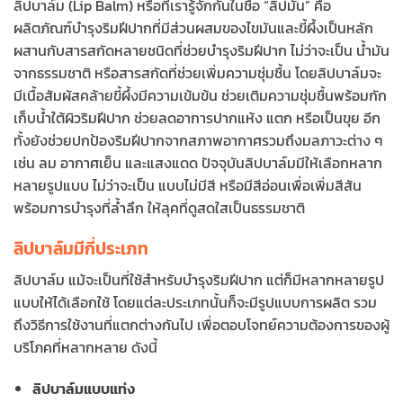
ลิปบาล์ม (Lip Balm) หรือที่เรารู้จักกันในชื่อ “ลิปมัน” คือ
ผลิตภัณฑ์บำรุงริมฝีปากที่มีส่วนผสมของไขมันและขี้ผึ้งเป็นหลัก
ผสานกับสารสกัดหลายชนิดที่ช่วยบำรุงริมฝีปาก ไม่ว่าจะเป็น น้ำมัน
จากธรรมชาติ หรือสารสกัดที่ช่วยเพิ่มความชุ่มชื้น โดยลิปบาล์มจะ
มีเนื้อสัมผัสคล้ายขี้ผึ้งมีความเข้มข้น ช่วยเติมความชุ่มชื้นพร้อมกัก
เก็บน้ำใต้ผิวริมฝีปาก ช่วยลดอาการปากแห้ง แตก หรือเป็นขุย อีก
ทั้งยังช่วยปกป้องริมฝีปากจากสภาพอากาศรวมถึงมลภาวะต่าง ๆ
เช่น ลม อากาศเย็น และแสงแดด ปัจจุบันลิปบาล์มมีให้เลือกหลาก
หลายรูปแบบ ไม่ว่าจะเป็น แบบไม่มีสี หรือมีสีอ่อนเพื่อเพิ่มสีสัน
พร้อมการบำรุงที่ล้ำลึก ให้ลุคที่ดูสดใสเป็นธรรมชาติ
ลิปบาล์มมีกี่ประเภท
ลิปบาล์ม แม้จะเป็นที่ใช้สำหรับบำรุงริมฝีปาก แต่ก็มีหลากหลายรูป
แบบให้ได้เลือกใช้ โดยแต่ละประเภทนั้นก็จะมีรูปแบบการผลิต รวม
ถึงวิธีการใช้งานที่แตกต่างกันไป เพื่อตอบโจทย์ความต้องการของผู้
บริโภคที่หลากหลาย ดังนี้
ลิปบาล์มแบบแท่ง