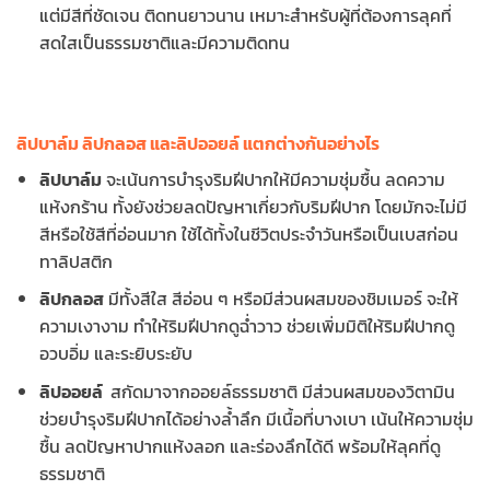
แต่มีสีที่ชัดเจน ติดทนยาวนาน เหมาะสำหรับผู้ที่ต้องการลุคที่
สดใสเป็นธรรมชาติและมีความติดทน
ลิปบาล์ม ลิปกลอส และลิปออยล์ แตกต่างกันอย่างไร
ลิปบาล์ม
จะเน้นการบำรุงริมฝีปากให้มีความชุ่มชื้น ลดความ
แห้งกร้าน ทั้งยังช่วยลดปัญหาเกี่ยวกับริมฝีปาก โดยมักจะไม่มี
สีหรือใช้สีที่อ่อนมาก ใช้ได้ทั้งในชีวิตประจำวันหรือเป็นเบสก่อน
ทาลิปสติก
ลิปกลอส
มีทั้งสีใส สีอ่อน ๆ หรือมีส่วนผสมของชิมเมอร์ จะให้
ความเงางาม ทำให้ริมฝีปากดูฉ่ำวาว ช่วยเพิ่มมิติให้ริมฝีปากดู
อวบอิ่ม และระยิบระยับ
ลิปออยล์
สกัดมาจากออยล์ธรรมชาติ มีส่วนผสมของวิตามิน
ช่วยบำรุงริมฝีปากได้อย่างล้ำลึก มีเนื้อที่บางเบา เน้นให้ความชุ่ม
ชื้น ลดปัญหาปากแห้งลอก และร่องลึกได้ดี พร้อมให้ลุคที่ดู
ธรรมชาติ