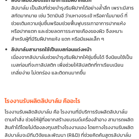
ลิปบาล์ม เป็นลิปที่ช่วยบำรุงริมฝีปากได้อย่างล้ำลึก เพราะมีสาร
สกัดมากมาย เช่น วิตามินอี ว่านหางจระเข้ หรือคาโมมายด์ ที่
ช่วยเติมความชุ่มชื้นพร้อมช่วยฟื้นฟูบรรเทาอาการปากแห้ง
หรือปากแตก และช่วยลดการระคายเคืองของผิว จึงเหมาะ
สำหรับผู้ที่มีริมฝีปากแห้ง แตก หรือมีแผลเล็ก ๆ
ลิปบาล์มสามารถใช้เป็นเบสก่อนแต่งหน้า
เนื่องจากลิปบาล์มช่วยบำรุงริมฝีปากให้ชุ่มชื้นได้ จึงนิยมใช้เป็น
เบสก่อนที่จะทาลิปสติก เพื่อช่วยให้ลิปสติกที่ทาเรียบเนียน
เกลี่ยง่าย ไม่ตกร่อง และติดทนมากขึ้น
โรงงานรับผลิตลิปบาล์ม คืออะไร
โรงงานรับผลิตลิปบาล์ม คือ โรงงานที่มีบริการรับผลิตลิปบาล์ม
ตามคำสั่ง ช่วยให้ผู้ที่อยากสร้างแบรนด์เครื่องสำอาง สามารถผลิต
สินค้าได้โดยไม่ต้องลงทุนสร้างโรงงานเอง โดยทางโรงงานรับผลิต
ลิปบาล์มจะมีทีมวิจัยและพัฒนา (R&D) ที่ช่วยคิดค้นสูตรลิปบาล์ม