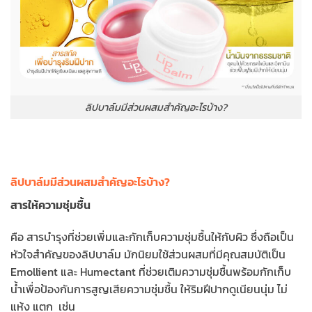
ลิปบาล์มมีส่วนผสมสำคัญอะไรบ้าง?
ลิปบาล์มมีส่วนผสมสำคัญอะไรบ้าง?
สารให้ความชุ่มชื้น
คือ สารบำรุงที่ช่วยเพิ่มและกักเก็บความชุ่มชื้นให้กับผิว ซึ่งถือเป็น
หัวใจสำคัญของลิปบาล์ม มักนิยมใช้ส่วนผสมที่มีคุณสมบัติเป็น
Emollient และ Humectant ที่ช่วยเติมความชุ่มชื้นพร้อมกักเก็บ
น้ำเพื่อป้องกันการสูญเสียความชุ่มชื้น ให้ริมฝีปากดูเนียนนุ่ม ไม่
แห้ง แตก เช่น