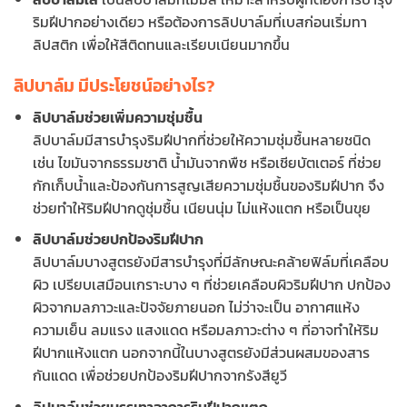
ริมฝีปากอย่างเดียว หรือต้องการลิปบาล์มที่เบสก่อนเริ่มทา
ลิปสติก เพื่อให้สีติดทนและเรียบเนียนมากขึ้น
ลิปบาล์ม มีประโยชน์อย่างไร?
ลิปบาล์มช่วยเพิ่มความชุ่มชื้น
ลิปบาล์มมีสารบำรุงริมฝีปากที่ช่วยให้ความชุ่มชื้นหลายชนิด
เช่น ไขมันจากธรรมชาติ น้ำมันจากพืช หรือเชียบัตเตอร์ ที่ช่วย
กักเก็บน้ำและป้องกันการสูญเสียความชุ่มชื้นของริมฝีปาก จึง
ช่วยทำให้ริมฝีปากดูชุ่มชื้น เนียนนุ่ม ไม่แห้งแตก หรือเป็นขุย
ลิปบาล์มช่วยปกป้องริมฝีปาก
ลิปบาล์มบางสูตรยังมีสารบำรุงที่มีลักษณะคล้ายฟิล์มที่เคลือบ
ผิว เปรียบเสมือนเกราะบาง ๆ ที่ช่วยเคลือบผิวริมฝีปาก ปกป้อง
ผิวจากมลภาวะและปัจจัยภายนอก ไม่ว่าจะเป็น อากาศแห้ง
ความเย็น ลมแรง แสงแดด หรือมลภาวะต่าง ๆ ที่อาจทำให้ริม
ฝีปากแห้งแตก นอกจากนี้ในบางสูตรยังมีส่วนผสมของสาร
กันแดด เพื่อช่วยปกป้องริมฝีปากจากรังสียูวี
ลิปบาล์มช่วยบรรเทาอาการริมฝีปากแตก