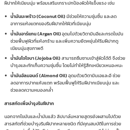
ฝีปากให้เนียนนุ่ม พร้อมเสริมเกราะปกป้องผิวให้แข็งแรง เช่น
น้ำมันมะพร้าว (Coconut Oil)
มีช่วยให้ความชุ่มชื้น และลด
อาการแห้งแตกของริมฝีปากให้ผิวที่เนียนนุ่ม
น้ำมันอาร์แกน (Argan Oil)
อุดมไปด้วยวิตามินอีและกรดไขมัน
ช่วยฟื้นฟูผิวที่แห้งกร้าน และเพิ่มความยืดหยุ่นให้ริมฝีปากดู
เนียนนุ่มสุขภาพดี
น้ำมันโจโจบา (Jojoba Oil)
สามารถซึมซาบเข้าสู่ผิวได้ดี จึงช่วย
บำรุงและกักเก็บความชุ่มชื้น โดยไม่ทำให้รู้สึกเหนียวเหนอะหนะ
น้ำมันอัลมอนด์ (Almond Oil)
อุดมด้วยวิตามินเอและอี ช่วย
ลดอาการปากแห้งแตก พร้อมฟื้นฟูให้ริมฝีปากเนียนนุ่ม และ
ช่วยลดความหมองคล้ำ
สารสกัดเพื่อบำรุงริมฝีปาก
นอกจากไขมันและน้ำมันแล้ว ลิปบาล์มหลายสูตรยังผสานไปด้วย
สารสกัดที่ช่วยบำรุงริมฝีปากหลายชนิด ที่มีคุณสมบัติในการช่วย