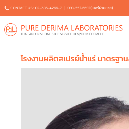
Skip
CONTACT US : 02-285-4266-7
093-551-6691 (เบอร์ฝ่ายขาย)
to
content
โรงงานผลิตสเปรย์น้ำแร่ มาตรฐา