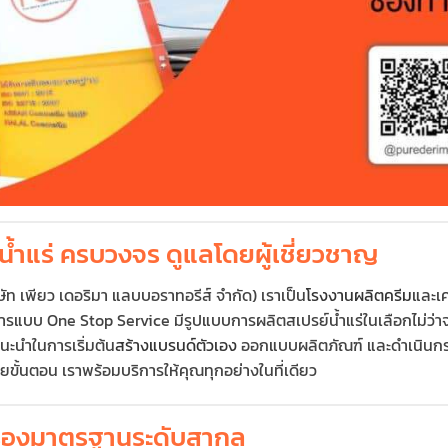
น้ำแร่ ครบวงจร ดูแลโดยผู้เชี่ยวชาญ
ท เพียว เดอริมา แลบบอราทอรีส์ จำกัด) เราเป็น
โรงงานผลิตครีม
และเค
รแบบ One Stop Service มีรูปแบบการผลิตสเปรย์น้ำแร่ในเลือกไม่ว่า
แนะนำในการเริ่มต้น
สร้างแบรนด์ตัวเอง
ออกแบบผลิตภัณฑ์ และดำเนินกร
หลายขั้นตอน เราพร้อมบริการให้คุณทุกอย่างในที่เดียว
ับรองมาตรฐานระดับสากล