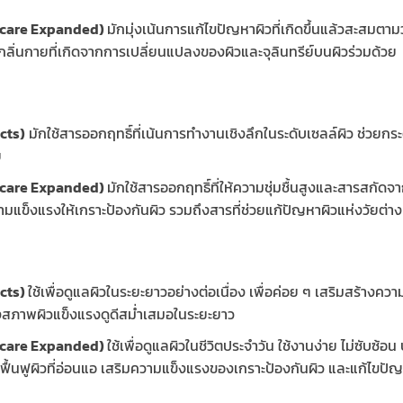
kincare Expanded)
มักมุ่งเน้นการแก้ไขปัญหาผิวที่เกิดขึ้นแล้วสะสมตา
กลิ่นกายที่เกิดจากการเปลี่ยนแปลงของผิวและจุลินทรีย์บนผิวร่วมด้วย
cts)
มักใช้สารออกฤทธิ์ที่เน้นการทำงานเชิงลึกในระดับเซลล์ผิว ช่วยก
ย
kincare Expanded)
มักใช้สารออกฤทธิ์ที่ให้ความชุ่มชื้นสูงและสารสกัดจ
แข็งแรงให้เกราะป้องกันผิว รวมถึงสารที่ช่วยแก้ปัญหาผิวแห่งวัยต่า
ucts)
ใช้เพื่อดูแลผิวในระยะยาวอย่างต่อเนื่อง เพื่อค่อย ๆ เสริมสร้าง
งสภาพผิวแข็งแรงดูดีสม่ำเสมอในระยะยาว
kincare Expanded)
ใช้เพื่อดูแลผิวในชีวิตประจำวัน ใช้งานง่าย ไม่ซับ
้น ฟื้นฟูผิวที่อ่อนแอ เสริมความแข็งแรงของเกราะป้องกันผิว และแก้ไขปั