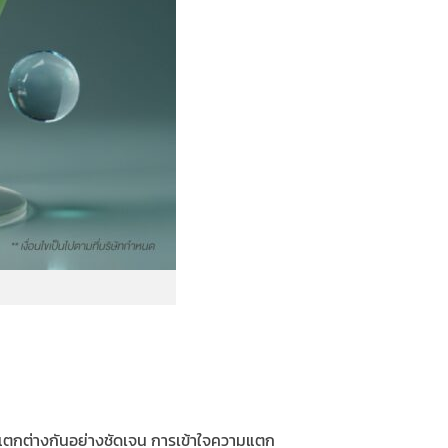
มแตกต่างกันอย่างชัดเจน การเข้าใจความแตก