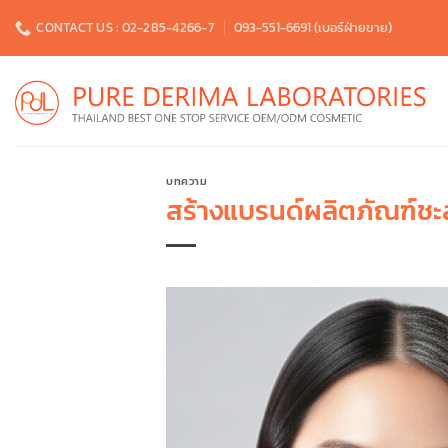
Skip
CONTACT US : 02-285-4266-7
093-551-6691 (เบอร์ฝ่ายขาย)
to
content
บทความ
สร้างแบรนด์ผลิตภัณฑ์ชะล