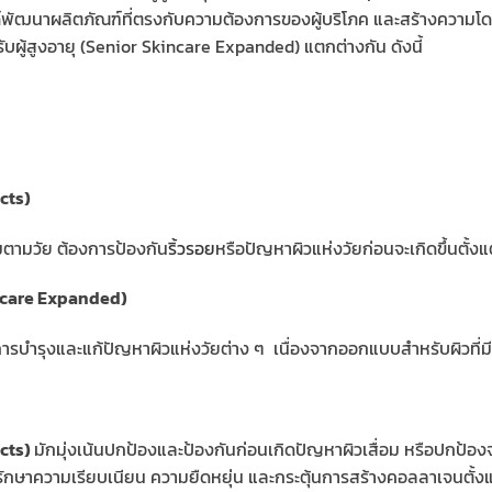
นด์พัฒนาผลิตภัณฑ์ที่ตรงกับความต้องการของผู้บริโภค และสร้างความโ
บผู้สูงอายุ (Senior Skincare Expanded) แตกต่างกัน ดังนี้
ucts)
่อมตามวัย ต้องการป้องกัน
ริ้วรอย
หรือปัญหาผิวแห่งวัยก่อนจะเกิดขึ้นตั้ง
incare Expanded)
องการบำรุงและแก้ปัญหาผิวแห่งวัยต่าง ๆ เนื่องจากออกแบบสำหรับผิวที่
ucts)
มักมุ่งเน้นปกป้องและป้องกันก่อนเกิดปัญหาผิวเสื่อม หรือปกป้องจา
รักษาความเรียบเนียน ความยืดหยุ่น และกระตุ้นการสร้างคอลลาเจนตั้งแต