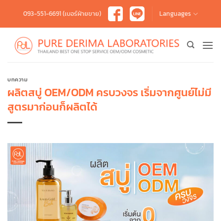
Skip
093-551-6691 (เบอร์ฝ่ายขาย)
Languages
to
content
บทความ
ผลิตสบู่ OEM/ODM ครบวงจร เริ่มจากศูนย์ไม่มี
สูตรมาก่อนก็ผลิตได้