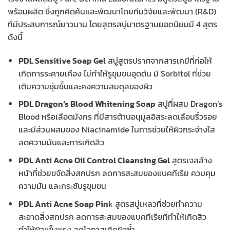
พร้อมผลิต ซึ่งถูกคิดค้นและพัฒนาโดยทีมวิจัยและพัฒนา (R&D)
ที่มีประสบการณ์ยาวนาน โดยสูตรสบู่มาตรฐานยอดนิยมมี 4 สูตร
ดังนี้
PDL Sensitive Soap Gel
สบู่สูตรปราศจากสารเคมีที่ก่อให้
เกิดการระคายเคือง ไม่ทำให้รูขุมขนอุดตัน มี Sorbitol ที่ช่วย
เติมความชุ่มชื้นและคงความสมดุลของผิว
PDL Dragon’s Blood Whitening Soap
สบู่ที่ผสม Dragon’s
Blood หรือเลือดมังกร ที่มีสารต้านอนุมูลอิสระลดเลือนริ้วรอย
และมีส่วนผสมของ Niacinamide ในการช่วยให้ผิวกระจ่างใส
ลดความมันและการเกิดสิว
PDL Anti Acne Oil Control Cleansing Gel
สูตรเจลล้าง
หน้าที่ช่วยขจัดสิ่งสกปรก ลดการสะสมของแบคทีเรีย ควบคุม
ความมัน และกระชับรูขุมขน
PDL Anti Acne Soap Pin
k สูตรสบู่เหลวที่ช่วยทำความ
สะอาดสิ่งสกปรก ลดการสะสมของแบคทีเรียที่ทำให้เกิดสิว
ทำให้ผิวแข็งแรง ลดโอกาสเกิดผิวซ้ำ