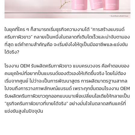
ในยุคที่ใคร ๆ ก็สามารถเริ่มธุรกิจความงามได้ “การสร้างแบรนด์
ครีมทาผิวขาว” กลายเป็นหนึ่งในตลาดที่เติบโตเร็วและน่าจับตามอง
ที่สุด แต่คำถามสำคัญคือ จะเริ่มยังไงให้ดูเป็นมืออาชีพและแข่งขัน
ได้จริง?
โรงงาน OEM รับผลิตครีมทาผิวขาว แบบครบวงจร คือคำตอบของ
คนยุคใหม่ที่อยากปั้นแบรนด์ของตัวเองให้เกิดขึ้นจริง โดยไม่ต้อง
เริ่มจากศูนย์ ไม่ว่าจะเป็นการพัฒนาสูตร การผลิตมาตรฐานสากล
ไปจนถึงการวางภาพลักษณ์แบรนด์ เพราะทุกขั้นตอนโรงงาน OEM
รับผลิตครีมทาผิวขาวถูกออกแบบมาเพื่อเปลี่ยนไอเดียให้กลายเป็น
“ธุรกิจครีมทาผิวขาวที่ขายได้จริง” อย่างมั่นใจในตลาดสกินแคร์ที่
แข่งขันสูงในปัจจุบัน