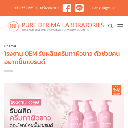
Skip
093-551-6691 (เบอร์ฝ่ายขาย)
Languages
to
content
บทความ
โรงงาน OEM รับผลิตครีมทาผิวขาว ตัวช่วยคน
อยากปั้นแบรนด์