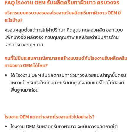
FAQ โรงงาน OEM รับผลิตครีมทาผิวขาว ครบวงจร
บริการแบบครบวงจรของโรงงานรับผลิตครีมทาผิวขาว OEM มี
อะไรบ้าง?
ครอบคลุมตั้งแต่การให้คำปรึกษา คิดสูตร ทดลองผลิต ออกแบบ
แพ็กเกจจิ้ง ผลิตจริง ควบคุมคุณภาพ และช่วยดำเนินการด้าน
เอกสารทางกฎหมาย
คนที่ไม่มีประสบการณ์สามารถสร้างแบรนด์กับโรงงานรับผลิตครีม
ทาผิวขาว OEM ได้ไหม?
ได้ โรงงาน OEM รับผลิตครีมทาผิวขาวจะช่วยแนะนำทุกขั้นตอน
เหมาะสำหรับมือใหม่ที่อยากเริ่มต้นธุรกิจสกินแคร์โดยไม่ต้องมี
พื้นฐานมาก่อน
โรงงาน OEM แตกต่างจากโรงงานทั่วไปอย่างไร?
โรงงาน OEM รับผลิตครีมทาผิวขาว จะเน้นการผลิตภายใต้