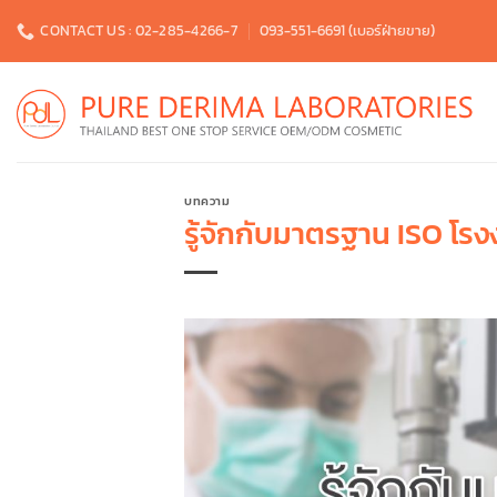
Skip
CONTACT US : 02-285-4266-7
093-551-6691 (เบอร์ฝ่ายขาย)
to
content
บทความ
รู้จักกับมาตรฐาน ISO โรง