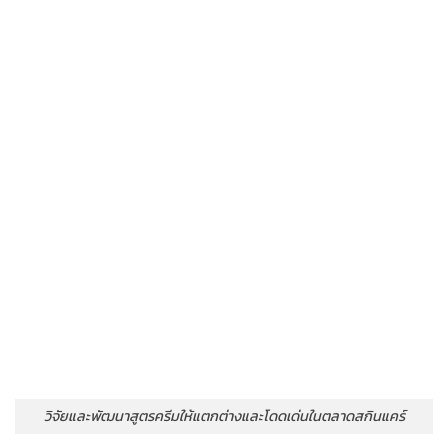
วิจัยและพัฒนาสูตรครีมให้แตกต่างและโดดเด่นในตลาดสกินแคร์