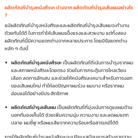
ผลิตภัณฑ์บำรุงหนังศีรษะ ต่างจาก ผลิตภัณฑ์บำรุงเส้นผมอย่างไร
?
แม้ผลิตภัณฑ์บำรุงหนังศีรษะและผลิตภัณฑ์บำรุงเส้นผมจะทำงาน
ด้วยกันได้ดี ในการทำให้เส้นผมแข็งแรงและสวยงาม แต่ทั้งสอง
ผลิตภัณฑ์นี้มีความแตกต่างจากหลายประการ โดยมีข้อแตกต่าง
หลัก ๆ ดังนี้
ผลิตภัณฑ์บำรุงหนังศีรษะ
เป็นผลิตภัณฑ์ที่เน้นการบำรุงรากผม
และสภาพหนังศีรษะโดยตรง ช่วยในการกระตุ้นการไหลเวียน
เลือด ลดการอักเสบ และช่วยให้หนังศีรษะเหมาะสำหรับการงอก
ของเส้นผมใหม่ ทำให้ลดปัญหาผมร่วง ผมบาง หรือรากผม
อ่อนแอได้อย่างมีประสิทธิภาพ
ผลิตภัณฑ์บำรุงเส้นผม
เป็นผลิตภัณฑ์ที่มุ่งเน้นการดูแลผมด้าน
นอกที่มองเห็นได้ ช่วยเพิ่มความนุ่ม ความงาม และลดผมแตก
ปลาย ผมชี้ฟู หรือผมเสียจากความร้อนหรือสารเคมีได้ดี
การใช้ผลิตภัณฑ์บำรุงหนังศีรษะจะเปรียบเสมือนการสร้างรากฐาน