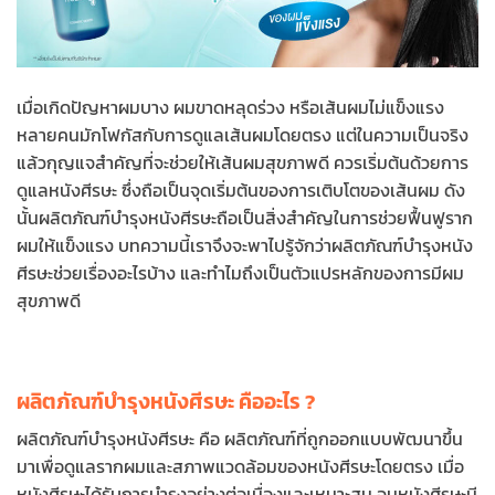
เมื่อเกิดปัญหาผมบาง ผมขาดหลุดร่วง หรือเส้นผมไม่แข็งแรง
หลายคนมักโฟกัสกับการดูแลเส้นผมโดยตรง แต่ในความเป็นจริง
แล้วกุญแจสำคัญที่จะช่วยให้เส้นผมสุขภาพดี ควรเริ่มต้นด้วยการ
ดูแลหนังศีรษะ ซึ่งถือเป็นจุดเริ่มต้นของการเติบโตของเส้นผม ดัง
นั้นผลิตภัณฑ์บำรุงหนังศีรษะถือเป็นสิ่งสำคัญในการช่วยฟื้นฟูราก
ผมให้แข็งแรง บทความนี้เราจึงจะพาไปรู้จักว่าผลิตภัณฑ์บำรุงหนัง
ศีรษะช่วยเรื่องอะไรบ้าง และทำไมถึงเป็นตัวแปรหลักของการมีผม
สุขภาพดี
ผลิตภัณฑ์บำรุงหนังศีรษะ คืออะไร ?
ผลิตภัณฑ์บำรุงหนังศีรษะ คือ ผลิตภัณฑ์ที่ถูกออกแบบพัฒนาขึ้น
มาเพื่อดูแลรากผมและสภาพแวดล้อมของหนังศีรษะโดยตรง เมื่อ
หนังศีรษะได้รับการบำรุงอย่างต่อเนื่องและเหมาะสม จนหนังศีรษะมี