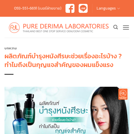
Skip
093-551-6691 (เบอร์ฝ่ายขาย)
Languages
to
content
บทความ
ผลิตภัณฑ์บำรุงหนังศีรษะช่วยเรื่องอะไรบ้าง ?
ทำไมถึงเป็นกุญแจสำคัญของผมแข็งแรง