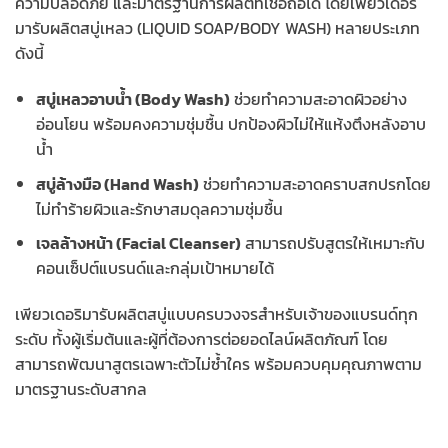
ความปลอดภัย และมาตรฐานการผลิตที่เชื่อถือได้ โดยเพียวเดอริ
มารับผลิตสบู่เหลว (LIQUID SOAP/BODY WASH) หลายประเภท
ดังนี้
สบู่เหลวอาบน้ำ (Body Wash)
ช่วยทำความสะอาดผิวอย่าง
อ่อนโยน พร้อมคงความชุ่มชื้น ปกป้องผิวไม่ให้แห้งตึงหลังอาบ
น้ำ
สบู่ล้างมือ (Hand Wash)
ช่วยทำความสะอาดคราบสกปรกโดย
ไม่ทำร้ายผิวและรักษาสมดุลความชุ่มชื้น
เจลล้างหน้า (Facial Cleanser)
สามารถปรับสูตรให้เหมาะกับ
คอนเซ็ปต์แบรนด์และกลุ่มเป้าหมายได้
เพียวเดอริมารับผลิตสบู่แบบครบวงจรสำหรับเจ้าของแบรนด์ทุก
ระดับ ทั้งผู้เริ่มต้นและผู้ที่ต้องการต่อยอดไลน์ผลิตภัณฑ์ โดย
สามารถพัฒนาสูตรเฉพาะตัวไม่ซ้ำใคร พร้อมควบคุมคุณภาพตาม
มาตรฐานระดับสากล