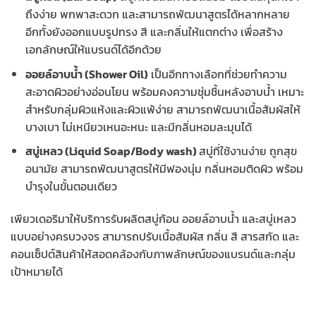
ถึงง่าย พกพาสะดวก และสามารถพัฒนาสูตรได้หลากหลาย
อีกทั้งยังออกแบบรูปทรง สี และกลิ่นให้แตกต่าง เพื่อสร้าง
เอกลักษณ์ให้แบรนด์ได้อีกด้วย
ออยล์อาบน้ำ (Shower Oil)
เป็นอีกทางเลือกที่ช่วยทำความ
สะอาดผิวอย่างอ่อนโยน พร้อมคงความชุ่มชื้นหลังอาบน้ำ เหมาะ
สำหรับกลุ่มผิวแห้งและผิวแพ้ง่าย สามารถพัฒนาเนื้อสัมผัสให้
บางเบา ไม่เหนียวเหนอะหนะ และมีกลิ่นหอมละมุนได้
สบู่เหลว (Liquid Soap/Body wash)
สบู่ที่ใช้งานง่าย ถูกสุข
อนามัย สามารถพัฒนาสูตรให้มีฟองนุ่ม กลิ่นหอมติดผิว พร้อม
บำรุงในขั้นตอนเดียว
เพียวเดอริมาให้บริการรับผลิตสบู่ก้อน ออยล์อาบน้ำ และสบู่เหลว
แบบอย่างครบวงจร สามารถปรับเนื้อสัมผัส กลิ่น สี สารสกัด และ
คอนเซ็ปต์สินค้าให้สอดคล้องกับภาพลักษณ์ของแบรนด์และกลุ่ม
เป้าหมายได้