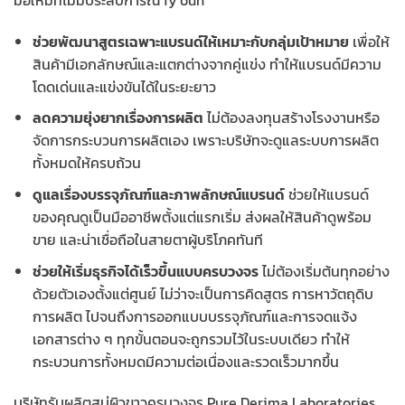
ช่วยพัฒนาสูตรเฉพาะแบรนด์ให้เหมาะกับกลุ่มเป้าหมาย
เพื่อให้
สินค้ามีเอกลักษณ์และแตกต่างจากคู่แข่ง ทำให้แบรนด์มีความ
โดดเด่นและแข่งขันได้ในระยะยาว
ลดความยุ่งยากเรื่องการผลิต
ไม่ต้องลงทุนสร้างโรงงานหรือ
จัดการกระบวนการผลิตเอง เพราะบริษัทจะดูแลระบบการผลิต
ทั้งหมดให้ครบถ้วน
ดูแลเรื่องบรรจุภัณฑ์และภาพลักษณ์แบรนด์
ช่วยให้แบรนด์
ของคุณดูเป็นมืออาชีพตั้งแต่แรกเริ่ม ส่งผลให้สินค้าดูพร้อม
ขาย และน่าเชื่อถือในสายตาผู้บริโภคทันที
ช่วยให้เริ่มธุรกิจได้เร็วขึ้นแบบครบวงจร
ไม่ต้องเริ่มต้นทุกอย่าง
ด้วยตัวเองตั้งแต่ศูนย์ ไม่ว่าจะเป็นการคิดสูตร การหาวัตถุดิบ
การผลิต ไปจนถึงการออกแบบบรรจุภัณฑ์และการจดแจ้ง
เอกสารต่าง ๆ ทุกขั้นตอนจะถูกรวมไว้ในระบบเดียว ทำให้
กระบวนการทั้งหมดมีความต่อเนื่องและรวดเร็วมากขึ้น
บริษัทรับผลิตสบู่ผิวขาวครบวงจร Pure Derima Laboratories