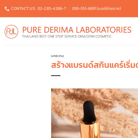
Skip
CONTACT US : 02-285-4266-7
093-551-6691 (เบอร์ฝ่ายขาย)
to
content
บทความ
สร้างแบรนด์สกินแคร์เริ่มต