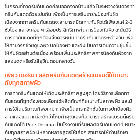
ในกรณีที่ทาครีมกันแดดก่อนออกจากบ้านแล้ว ในระหว่างวันควรทา
ครีมกันแดดด้วยเช่นกัน เพื่อเป็นการเสริมเกราะป้องกันผิว
เนื่องจากการครีมกันแดดจะสามารถยึดเกาะกับผิวได้เพียงแค่ 2-3
ชั่วโมง และจะค่อย ๆ เสื่อมประสิทธิภาพในการป้องกันผิว ฉะนั้นวิธี
การทากันแดดที่ถูกต้องจึงควรหมั่นทาครีมกันแดดระหว่างวัน เพื่อ
ให้สามารถช่วยดูแลผิว ปกป้องผิว และยังเป็นการเติมความชุ่มชื้น
ให้กับผิวอย่างต่อเนื่อง พร้อมเพิ่มประสิทธิภาพการป้องกันผิวจาก
แสงแดดหรือรังสียูวีในตอนกลางวัน
เพียว เดอริมา ผลิตครีมกันแดดสร้างแบรนด์ให้เหมาะ
กับทุกสภาพผิว
การทาครีมกันแดดให้เกิดประสิทธิภาพสูงสุด โดยวิธีการเลือกทา
กันแดดที่ถูกต้องควรเลือกใช้ผลิตภัณฑ์ที่เหมาะกับสภาพผิว และมี
การใช้ในปริมาณที่พอเหมาะ เพื่อเป็นเกราะอีกชั้นในการปกป้องผิว
จากแสงแดด แต่จะดีกว่าไหมถ้าคุณเองก็สามารถ
สร้างแบรนด์
ครีม
กันแดดได้ Pure Derima เป็นโรงงานที่
รับผลิตครีมกันแดด
ที่เหมาะ
กับทุกสภาพผิว มีหลากหลายสูตรให้เลือก สามารถให้คำปรึกษา