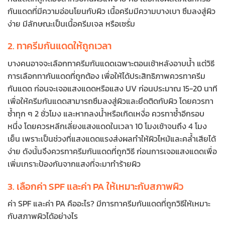
กันแดดที่มีความอ่อนโยนกับผิว เนื้อครีมมีความบางเบา ซึมลงสู่ผิว
ง่าย มีลักษณะเป็นเนื้อครีมเจล หรือเซรั่ม
2. ทาครีมกันแดดให้ถูกเวลา
บางคนอาจจะเลือกทาครีมกันแดดเฉพาะตอนเช้าหลังอาบน้ำ แต่วิธี
การเลือกทากันแดดที่ถูกต้อง เพื่อให้ได้ประสิทธิภาพควรทาครีม
กันแดด ก่อนจะเจอแสงแดดหรือแสง UV ก่อนประมาณ 15-20 นาที
เพื่อให้ครีมกันแดดสามารถซึมลงสู่ผิวและยึดติดกับผิว โดยควรทา
ซ้ำทุก ๆ 2 ชั่วโมง และหากลงน้ำหรือเกิดเหงื่อ ควรทาซ้ำอีกรอบ
หนึ่ง โดยควรหลีกเลี่ยงแสงแดดในเวลา 10 โมงเช้าจนถึง 4 โมง
เย็น เพราะเป็นช่วงที่แสงแดดแรงส่งผลทำให้ผิวไหม้และคล้ำเสียได้
ง่าย ดังนั้นจึงควรทาครีมกันแดดที่ถูกวิธี ก่อนการเจอแสงแดดเพื่อ
เพิ่มเกราะป้องกันจากแสงที่จะมาทำร้ายผิว
3. เลือกค่า SPF และค่า PA ให้เหมาะกับสภาพผิว
ค่า SPF และค่า PA คืออะไร? มีการทาครีมกันแดดที่ถูกวิธีให้เหมาะ
กับสภาพผิวได้อย่างไร