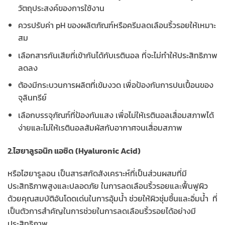
วัตถุประสงค์ของการใช้งาน
ควรปรับค่า pH ของผลิตภัณฑ์หรือครีมลดเลือนริ้วรอยให้เหมาะ
สม
เลือกสารกันเสียที่เข้ากันได้กับเรตินอล ที่จะไม่ทำให้ประสิทธิภาพ
ลดลง
ต้องมีกระบวนการผลิตที่เข้มงวด เพื่อป้องกันการปนเปื้อนของ
จุลินทรีย์
เลือกบรรจุภัณฑ์ที่ป้องกันแสง เพื่อไม่ให้เรตินอลเสื่อมสภาพได้
ง่ายและไม่ให้เรตินอลสัมผัสกับอากาศจนเสื่อมสภาพ
2.ไฮยาลูรอนิก แอซิด (Hyaluronic Acid)
หรือไฮยารูลอน เป็นสารสกัดสังเคราะห์ที่เป็นส่วนผสมที่มี
ประสิทธิภาพสูงและปลอดภัย ในการลดเลือนริ้วรอยและฟื้นฟูผิว
ด้วยคุณสมบัติอันโดดเด่นในการอุ้มน้ำ ช่วยให้ผิวชุ่มชื้นและอิ่มน้ำ ที่
เป็นตัวการสำคัญในการช่วยในการลดเลือนริ้วรอยได้อย่างมี
ประสิทธิภาพ