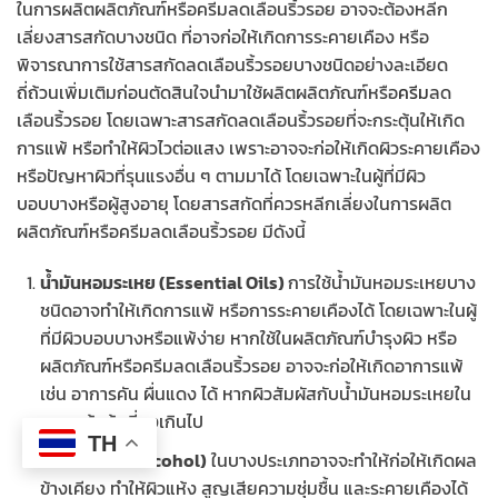
ในการผลิตผลิตภัณฑ์หรือครีมลดเลือนริ้วรอย อาจจะต้องหลีก
เลี่ยงสารสกัดบางชนิด ที่อาจก่อให้เกิดการระคายเคือง หรือ
พิจารณาการใช้สารสกัดลดเลือนริ้วรอยบางชนิดอย่างละเอียด
ถี่ถ้วนเพิ่มเติมก่อนตัดสินใจนำมาใช้ผลิตผลิตภัณฑ์หรือ
ครีม
ลด
เลือนริ้วรอย โดยเฉพาะสารสกัดลดเลือนริ้วรอยที่จะกระตุ้นให้เกิด
การแพ้ หรือทำให้ผิวไวต่อแสง เพราะอาจจะก่อให้เกิดผิวระคายเคือง
หรือปัญหาผิวที่รุนแรงอื่น ๆ ตามมาได้ โดยเฉพาะในผู้ที่มีผิว
บอบบางหรือผู้สูงอายุ โดยสารสกัดที่ควรหลีกเลี่ยงในการผลิต
ผลิตภัณฑ์หรือครีมลดเลือนริ้วรอย มีดังนี้
น้ำมันหอมระเหย (Essential Oils)
การใช้น้ำมันหอมระเหยบาง
ชนิดอาจทำให้เกิดการแพ้ หรือการระคายเคืองได้ โดยเฉพาะในผู้
ที่มีผิวบอบบางหรือแพ้ง่าย หากใช้ในผลิตภัณฑ์บำรุงผิว หรือ
ผลิตภัณฑ์หรือครีมลดเลือนริ้วรอย อาจจะก่อให้เกิดอาการแพ้
เช่น อาการคัน ผื่นแดง ได้ หากผิวสัมผัสกับน้ำมันหอมระเหยใน
ความเข้มข้นที่สูงเกินไป
TH
แอลกอฮอล์ (Alcohol)
ในบางประเภทอาจจะทำให้ก่อให้เกิดผล
ข้างเคียง ทำให้ผิวแห้ง สูญเสียความชุ่มชื้น และระคายเคืองได้