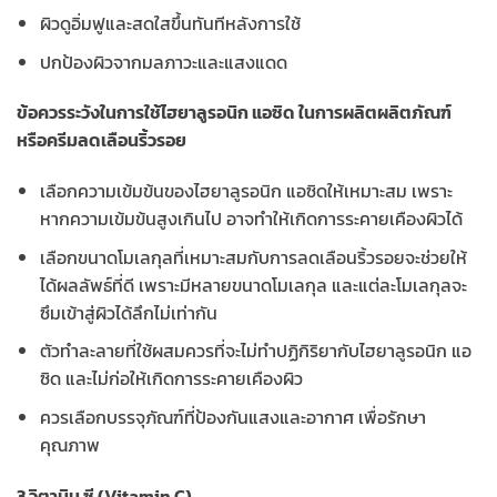
ผิวดูอิ่มฟูและสดใสขึ้นทันทีหลังการใช้
ปกป้องผิวจากมลภาวะและแสงแดด
ข้อควรระวังในการใช้ไฮยาลูรอนิก แอซิด ในการผลิตผลิตภัณฑ์
หรือครีมลดเลือนริ้วรอย
เลือกความเข้มข้นของไฮยาลูรอนิก แอซิดให้เหมาะสม เพราะ
หากความเข้มข้นสูงเกินไป อาจทำให้เกิดการระคายเคืองผิวได้
เลือกขนาดโมเลกุลที่เหมาะสมกับการลดเลือนริ้วรอยจะช่วยให้
ได้ผลลัพธ์ที่ดี เพราะมีหลายขนาดโมเลกุล และแต่ละโมเลกุลจะ
ซึมเข้าสู่ผิวได้ลึกไม่เท่ากัน
ตัวทำละลายที่ใช้ผสมควรที่จะไม่ทำปฏิกิริยากับไฮยาลูรอนิก แอ
ซิด และไม่ก่อให้เกิดการระคายเคืองผิว
ควรเลือกบรรจุภัณฑ์ที่ป้องกันแสงและอากาศ เพื่อรักษา
คุณภาพ
3.วิตามิน ซี (Vitamin C)