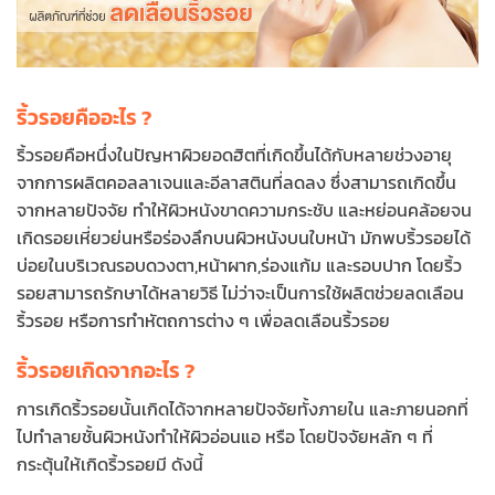
ริ้วรอยคืออะไร ?
ริ้วรอยคือหนึ่งในปัญหาผิวยอดฮิตที่เกิดขึ้นได้กับหลายช่วงอายุ
จากการผลิตคอลลาเจนและอีลาสตินที่ลดลง ซึ่งสามารถเกิดขึ้น
จากหลายปัจจัย ทำให้ผิวหนังขาดความกระชับ และหย่อนคล้อยจน
เกิดรอยเหี่ยวย่นหรือร่องลึกบนผิวหนังบนใบหน้า มักพบริ้วรอยได้
บ่อยในบริเวณรอบดวงตา,หน้าผาก,ร่องแก้ม และรอบปาก โดยริ้ว
รอยสามารถรักษาได้หลายวิธี ไม่ว่าจะเป็นการใช้ผลิตช่วยลดเลือน
ริ้วรอย หรือการทำหัตถการต่าง ๆ เพื่อลดเลือนริ้วรอย
ริ้วรอยเกิดจากอะไร ?
การเกิดริ้วรอยนั้นเกิดได้จากหลายปัจจัยทั้งภายใน และภายนอกที่
ไปทำลายชั้นผิวหนังทำให้ผิวอ่อนแอ หรือ โดยปัจจัยหลัก ๆ ที่
กระตุ้นให้เกิดริ้วรอยมี ดังนี้