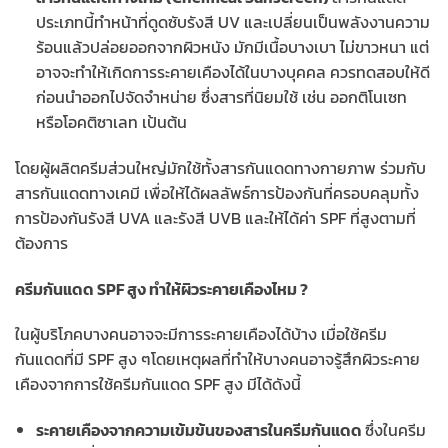
ประเภทนี้ทำหน้าที่ดูดซับรังสี UV และเปลี่ยนเป็นพลังงานความ
ร้อนแล้วปล่อยออกจากผิวหนัง มักมีเนื้อบางเบา ไม่ขาวหนา แต่
อาจจะทำให้เกิดการระคายเคืองได้ในบางบุคคล ควรทดสอบให้ดี
ก่อนนำออกไปจัดจำหน่าย ซึ่งสารที่นิยมใช้ เช่น ออกติโนเซท
หรือโอคติซาเลท เป้นต้น
โดยผู้ผลิตครีมส่วนใหญ่มักใช้ทั้งสารกันแดดทางกายภาพ ร่วมกับ
สารกันแดดทางเคมี เพื่อให้ได้ผลลัพธ์การป้องกันที่ครอบคลุมทั้ง
การป้องกันรังสี UVA และรังสี UVB และให้ได้ค่า SPF ที่สูงตามที่
ต้องการ
ครีมกันแดด SPF สูง ทำให้ผิวระคายเคืองไหม ?
ในผู้บริโภคบางคนอาจจะมีการระคายเคืองได้บ้าง เมื่อใช้ครีม
กันแดดที่มี SPF สูง ๆโดยเหตุผลที่ทำให้บางคนอาจรู้สึกผิวระคาย
เคืองจากการใช้ครีมกันแดด SPF สูง มีได้ดังนี้
ระคายเคืองจากความเข้มข้นของสารในครีมกันแดด
ซึ่งในครีม