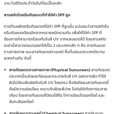
งาน ในชีวิตประจำวันในที่ร่มเป็นหลัก
สารสกัดในครีมกันแดดที่ทำให้ค่า SPF สูง
การที่จะผลิตครีมกันแดดที่มีค่า SPF ที่สูงนั้น แน่นอนว่าสารสกัดใน
ครีมกันแดดต้องมีหลากหลายชนิดรวมกัน เพื่อให้ได้ค่า SPF ที่
ต้องการที่สามารถป้องกันรังสี UV จากแสงแดดได้ โดยสารสกัด
เหล่านี้สามารถแบ่งออกได้เป็น 2 ประเภทหลัก ๆ คือ สารกันแดด
ทางกายภาพ แบะสารกันแดดทางเคมี ซึ่งทั้งสองประเภทมีความ
แตกต่างกัน ดังนี้
สารกันแดดทางกายภาพ (Physical Sunscreen)
สารกันแดด
ประเภทนี้จะช่วยสะท้อนและกระจายรังสี UV ออกจากผิว ทำให้
ผิวไม่ต้องสัมผัสกับรังสี UV โดยตรง ซึ่งข้อดีของสารกันแดดนี้
คือมีความอ่อนโยน เหมาะกับผิวแพ้ง่าย ไม่ก่อให้เกิดการระคาย
เคือง โดยสารกันแดดที่นิยมใช้คือ ไททาเนียมไดออกไซด์ และ
สังกะสีออกไซด์
สารกันแดดทางเคมี (Chemical Sunscreen)
สารกันแดด