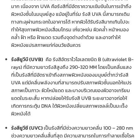
มาก เนื่องจาก UVA คือรังสีที่มีอัตราความเข้มข้นในการเข้าถึง
ผิวหนังชั้นในมนุษย์สูง แม้อยู่ในที่ร่ม รังสี UVA นี้สามารถเดิน
ทางทะลุผ่านกระจกในอาคารได้ หากผิวได้รับรังสีมากเกินไปจะ
ทำให้สุขภาพผิวหนังเสื่อมโทรม เหี่ยวหย่น ผิวคล้ำ หน้าหมอง
คล้ำ ฝ้า หรือ ฝ้าแดด รวมถึงจุดด่างดำด้วย และอาจทำให้
ผิวหนังแปรสภาพแก่ก่อนวัยอันควร
รังสียูวีบี (UVB)
คือ รังสีอัตราไวโอเลตชนิด B (ultraviolet B-
rays) ที่มีความยาวรังสีสูงถึง 290-320 MM โดยเป็นคลื่นแสง
ที่เป็นรังสีที่มีอัตราเข้าถึงสภาพผิวหนังของมนุษย์ต่ำกว่ารังสี
UVA แต่มีคลื่นพลังงานที่สามารถปรับสภาพผิวชั้นนอกให้แปร
สภาพเป็นภาวะ ผิวไหม้แดด และบางบริเวณของผิวอาจเกรียม
แดดในระยะสั้น หากปล่อยให้รับรังสี UVB ระยะยาวอาจก่อให้
เกิดการกระตุ้น DNA ใต้ผิวหนังเปลี่ยนสภาพเซลล์เป็นมะเร็ง
ผิวหนังได้
รังสียูวีซี (UVC)
เป็นรังสีที่มีช่วงความยาวคลื่น 100 – 280 nm
ช่วงความยาวคลื่นสั้นที่สุด มีความสามารถในการทำลายเชื้อโรค