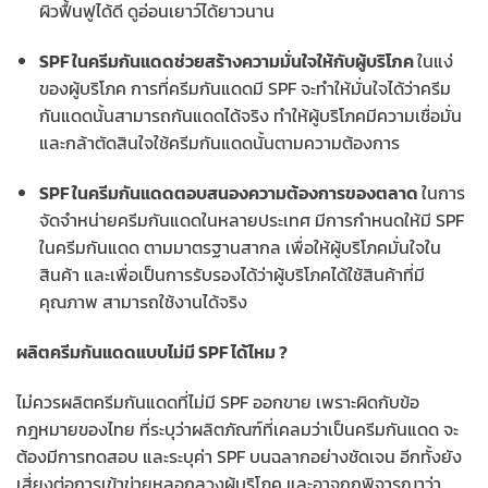
ผิวฟื้นฟูได้ดี ดูอ่อนเยาว์ได้ยาวนาน
SPF ในครีมกันแดดช่วยสร้างความมั่นใจให้กับผู้บริโภค
ในแง่
ของผู้บริโภค การที่ครีมกันแดดมี SPF จะทำให้มั่นใจได้ว่าครีม
กันแดดนั้นสามารถกันแดดได้จริง ทำให้ผู้บริโภคมีความเชื่อมั่น
และกล้าตัดสินใจใช้ครีมกันแดดนั้นตามความต้องการ
SPF ในครีมกันแดดตอบสนองความต้องการของตลาด
ในการ
จัดจำหน่ายครีมกันแดดในหลายประเทศ มีการกำหนดให้มี SPF
ในครีมกันแดด ตามมาตรฐานสากล เพื่อให้ผู้บริโภคมั่นใจใน
สินค้า และเพื่อเป็นการรับรองได้ว่าผู้บริโภคได้ใช้สินค้าที่มี
คุณภาพ สามารถใช้งานได้จริง
ผลิตครีมกันแดดแบบไม่มี SPF ได้ไหม ?
ไม่ควรผลิตครีมกันแดดที่ไม่มี SPF ออกขาย เพราะผิดกับข้อ
กฎหมายของไทย ที่ระบุว่าผลิตภัณฑ์ที่เคลมว่าเป็นครีมกันแดด จะ
ต้องมีการทดสอบ และระบุค่า SPF บนฉลากอย่างชัดเจน อีกทั้งยัง
เสี่ยงต่อการเข้าข่ายหลอกลวงผู้บริโภค และอาจถูกพิจารณาว่า