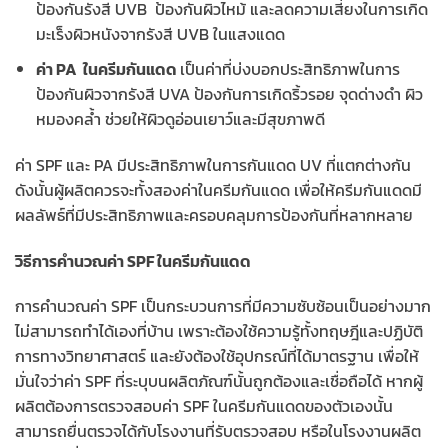
ป้องกันรังสี UVB ป้องกันผิวไหม้ และลดความเสี่ยงในการเกิด
มะเร็งผิวหนังจากรังสี UVB ในแสงแดด
ค่า PA ในครีมกันแดด
เป็นค่าที่บ่งบอกประสิทธิภาพในการ
ป้องกันผิวจากรังสี UVA ป้องกันการเกิดริ้วรอย จุดด่างดำ ผิว
หมองคล้ำ ช่วยให้ผิวดูอ่อนเยาว์และมีสุขภาพดี
ค่า SPF และ PA มีประสิทธิภาพในการกันแดด UV ที่แตกต่างกัน
ดังนั้นผู้ผลิตควรจะทั้งสองค่าในครีมกันแดด เพื่อให้ครีมกันแดดมี
ผลลัพธ์ที่มีประสิทธิภาพและครอบคลุมการป้องกันที่หลากหลาย
วิธีการคำนวณค่า SPF ในครีมกันแดด
การคำนวณค่า SPF เป็นกระบวนการที่มีความซับซ้อนเป็นอย่างมาก
ไม่สามารถทำได้เองที่บ้าน เพราะต้องใช้ความรู้ทั้งทฤษฎีและปฏิบัติ
การทางวิทยาศาสตร์ และยังต้องใช้อุปกรณ์ที่ได้มาตรฐาน เพื่อให้
มั่นใจว่าค่า SPF ที่ระบุบนผลิตภัณฑ์นั้นถูกต้องและเชื่อถือได้ หากผู้
ผลิตต้องการตรวจสอบค่า SPF ในครีมกันแดดของตัวเองนั้น
สามารถยื่นตรวจได้กับโรงงานที่รับตรวจสอบ หรือในโรงงานผลิต