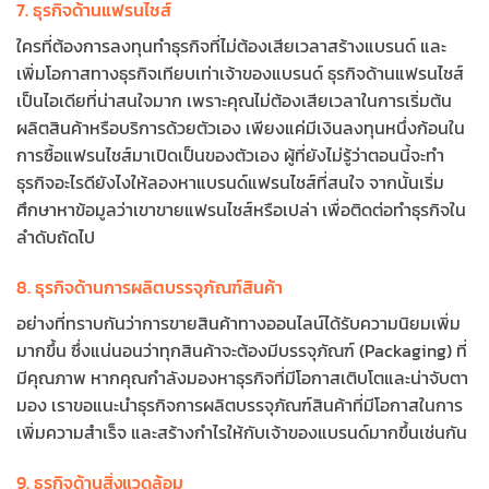
7. ธุรกิจด้านแฟรนไชส์
ใครที่ต้องการลงทุนทำธุรกิจที่ไม่ต้องเสียเวลาสร้างแบรนด์ และ
เพิ่มโอกาสทางธุรกิจเทียบเท่าเจ้าของแบรนด์ ธุรกิจด้านแฟรนไชส์
เป็นไอเดียที่น่าสนใจมาก เพราะคุณไม่ต้องเสียเวลาในการเริ่มต้น
ผลิตสินค้าหรือบริการด้วยตัวเอง เพียงแค่มีเงินลงทุนหนึ่งก้อนใน
การซื้อแฟรนไชส์มาเปิดเป็นของตัวเอง ผู้ที่ยังไม่รู้ว่าตอนนี้จะทำ
ธุรกิจอะไรดียังไงให้ลองหาแบรนด์แฟรนไชส์ที่สนใจ จากนั้นเริ่ม
ศึกษาหาข้อมูลว่าเขาขายแฟรนไชส์หรือเปล่า เพื่อติดต่อทำธุรกิจใน
ลำดับถัดไป
8. ธุรกิจด้านการผลิตบรรจุภัณฑ์สินค้า
อย่างที่ทราบกันว่าการขายสินค้าทางออนไลน์ได้รับความนิยมเพิ่ม
มากขึ้น ซึ่งแน่นอนว่าทุกสินค้าจะต้องมีบรรจุภัณฑ์ (Packaging) ที่
มีคุณภาพ หากคุณกำลังมองหาธุรกิจที่มีโอกาสเติบโตและน่าจับตา
มอง เราขอแนะนำธุรกิจการผลิตบรรจุภัณฑ์สินค้าที่มีโอกาสในการ
เพิ่มความสำเร็จ และสร้างกำไรให้กับเจ้าของแบรนด์มากขึ้นเช่นกัน
9. ธุรกิจด้านสิ่งแวดล้อม